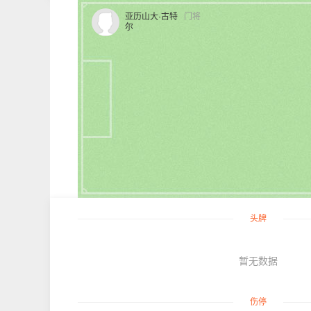
亚历山大·古特
门将
尔
头牌
暂无数据
伤停