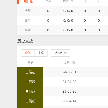
明斯克
比赛
胜/平/负
进
失
0
0/ 0/ 0
0
0
全部
0
0/ 0/ 0
0
0
主场
0
0/ 0/ 0
0
0
客场
历史交战
全部
主客
近5场
赛事
比赛日期
白俄超
24-08-31
白俄超
24-04-20
白俄超
23-08-26
白俄超
23-04-14