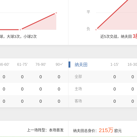
平
负
3
0球，大球3次，小球2次
近5次交战，纳夫田
纳夫田
46-60'
61-75'
76-90'
90+'
1-15'
16-30
0
0
0
0
0
0
全部
0
0
0
0
0
0
主场
0
0
0
0
0
0
客场
215万
上一场阵型：本场首发
纳夫田总身价：
欧元