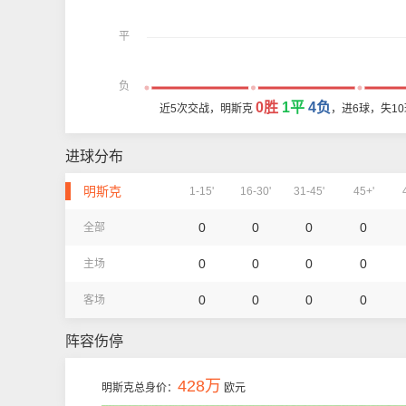
平
负
0胜
1平
4负
近5次交战，明斯克
，进6球，失1
进球分布
明斯克
1-15'
16-30'
31-45'
45+'
0
0
0
0
全部
0
0
0
0
主场
0
0
0
0
客场
阵容伤停
428万
明斯克总身价：
欧元