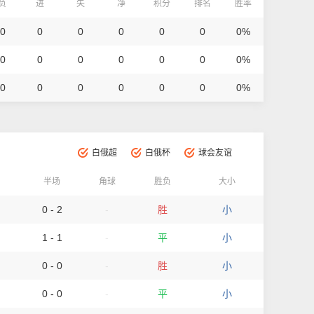
/负
进
失
净
积分
排名
胜率
 0
0
0
0
0
0
0%
 0
0
0
0
0
0
0%
 0
0
0
0
0
0
0%
白俄超
白俄杯
球会友谊
半场
角球
胜负
大小
0 - 2
-
胜
小
1 - 1
-
平
小
0 - 0
-
胜
小
0 - 0
-
平
小