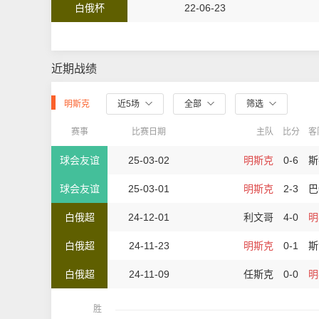
白俄杯
22-06-23
近期战绩
明斯克
近5场
全部
筛选
赛事
比赛日期
主队
比分
客
球会友谊
25-03-02
明斯克
0-6
斯
球会友谊
25-03-01
明斯克
2-3
巴
白俄超
24-12-01
利文哥
4-0
明
白俄超
24-11-23
明斯克
0-1
斯
白俄超
24-11-09
任斯克
0-0
明
胜