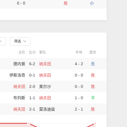
0 - 0
-
胜
小
筛选
主队
比分
客队
半场
胜负
德内普
6-2
纳夫田
4 - 2
负
伊斯洛奇
0-1
纳夫田
0 - 0
胜
纳夫田
2-0
奥尔沙
0 - 0
胜
布列斯
1-1
纳夫田
1 - 0
平
纳夫田
2-1
莫洛迪兹
2 - 1
胜