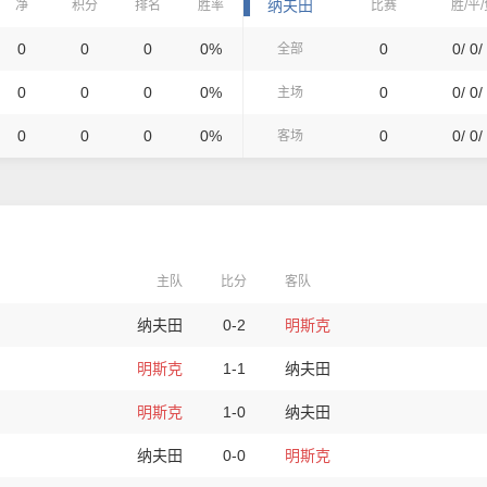
纳夫田
净
积分
排名
胜率
比赛
胜/平
0
0
0
0%
0
0/ 0/
全部
0
0
0
0%
0
0/ 0/
主场
0
0
0
0%
0
0/ 0/
客场
主队
比分
客队
纳夫田
0-2
明斯克
明斯克
1-1
纳夫田
明斯克
1-0
纳夫田
纳夫田
0-0
明斯克