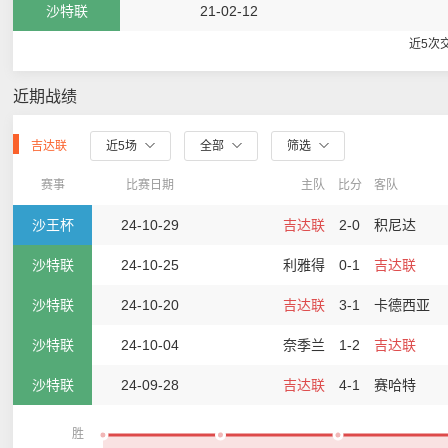
沙特联
21-02-12
近5次
近期战绩
吉达联
近5场
全部
筛选
赛事
比赛日期
主队
比分
客队
沙王杯
24-10-29
吉达联
2-0
积尼达
沙特联
24-10-25
利雅得
0-1
吉达联
沙特联
24-10-20
吉达联
3-1
卡德西亚
沙特联
24-10-04
奈季兰
1-2
吉达联
沙特联
24-09-28
吉达联
4-1
赛哈特
胜