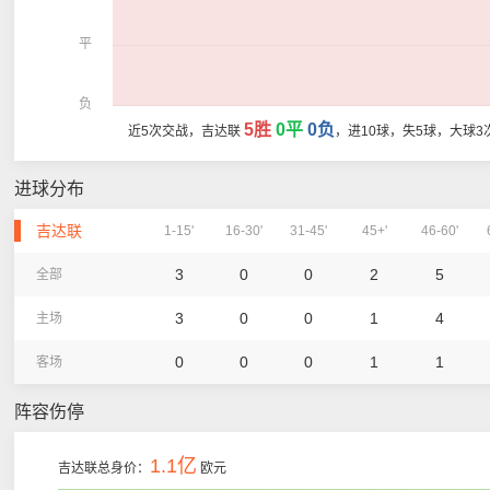
平
负
5胜
0平
0负
近5次交战，吉达联
，进10球，失5球，大球3
进球分布
吉达联
1-15'
16-30'
31-45'
45+'
46-60'
3
0
0
2
5
全部
3
0
0
1
4
主场
0
0
0
1
1
客场
阵容伤停
1.1亿
吉达联总身价：
欧元