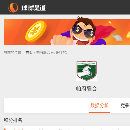
当前的位置：
首页
> 帕府联合 vs 曼谷FC
帕府联合
数据分析
竞彩
积分排名