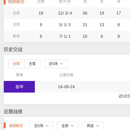
帕府联合
比赛
胜/平/负
进
失
净
18
12/ 2/ 4
36
19
17
全部
9
5/ 1/ 3
21
13
8
主场
9
7/ 1/ 1
15
6
9
客场
历史交战
全部
主客
近5场
赛事
比赛日期
泰甲
24-08-24
近5次
近期战绩
帕府联合
近5场
全部
筛选