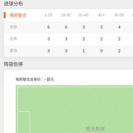
进球分布
帕府联合
1-15'
16-30'
31-45'
45+'
46-60'
6
6
3
2
4
全部
3
3
2
2
2
主场
3
3
1
0
2
客场
阵容伤停
-
帕府联合总身价：
欧元
暂无数据