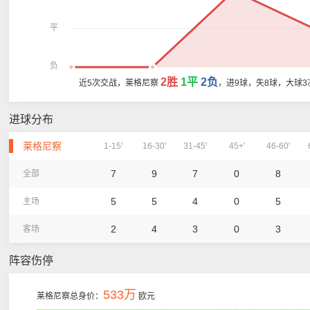
平
负
2胜
1平
2负
近5次交战，莱格尼察
，进9球，失8球，大球3
进球分布
莱格尼察
1-15'
16-30'
31-45'
45+'
46-60'
7
9
7
0
8
全部
5
5
4
0
5
主场
2
4
3
0
3
客场
阵容伤停
533万
莱格尼察总身价：
欧元