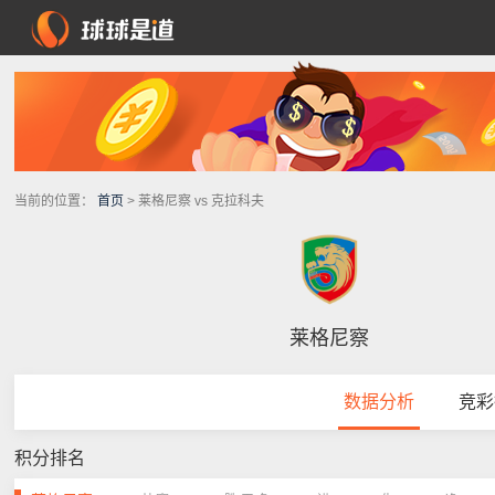
当前的位置：
首页
> 莱格尼察 vs 克拉科夫
莱格尼察
数据分析
竞彩
积分排名