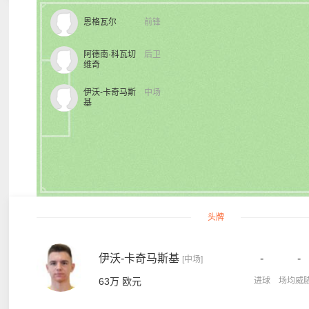
恩格瓦尔
前锋
阿德南·科瓦切
后卫
维奇
伊沃-卡奇马斯
中场
基
头牌
伊沃-卡奇马斯基
-
-
[中场]
63万 欧元
进球
场均威