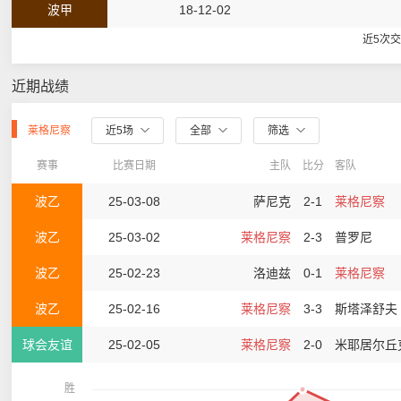
波甲
18-12-02
近5次
近期战绩
莱格尼察
近5场
全部
筛选
赛事
比赛日期
主队
比分
客队
波乙
25-03-08
萨尼克
2-1
莱格尼察
波乙
25-03-02
莱格尼察
2-3
普罗尼
波乙
25-02-23
洛迪兹
0-1
莱格尼察
波乙
25-02-16
莱格尼察
3-3
斯塔泽舒夫
球会友谊
25-02-05
莱格尼察
2-0
米耶居尔丘
胜