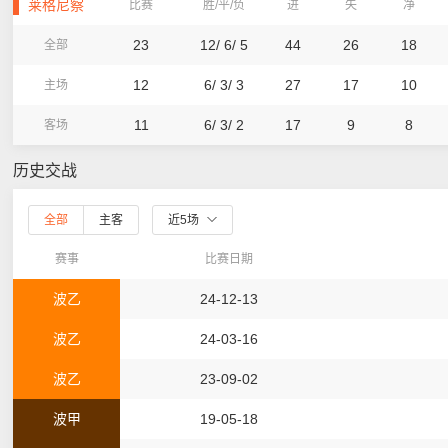
莱格尼察
比赛
胜/平/负
进
失
净
23
12/ 6/ 5
44
26
18
全部
12
6/ 3/ 3
27
17
10
主场
11
6/ 3/ 2
17
9
8
客场
历史交战
全部
主客
近5场
赛事
比赛日期
波乙
24-12-13
波乙
24-03-16
波乙
23-09-02
波甲
19-05-18