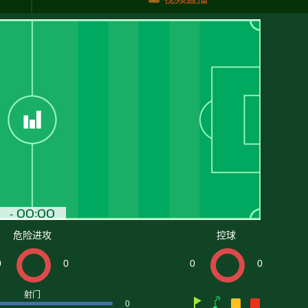
危险进攻
控球
0
0
0
0
射门
0