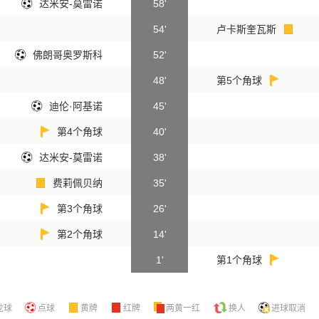
达米安-莫雷诺
58'
54'
卢卡斯奎瓦斯
佛朗哥奥罗斯科
52'
48'
第5个角球
迪伦·阿基诺
45'
第4个角球
40'
达米安-莫雷诺
38'
费莉佩贝纳
35'
第3个角球
26'
第2个角球
14'
1'
第1个角球
龙球
点球
黄牌
红牌
两黄一红
换人
进球取消