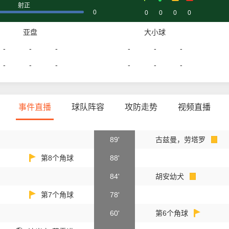
射正
0
0
0
0
0
亚盘
大小球
-
-
-
-
-
-
-
-
-
-
-
-
事件直播
球队阵容
攻防走势
视频直播
89'
古兹曼，劳塔罗
第8个角球
88'
84'
胡安幼犬
第7个角球
78'
60'
第6个角球