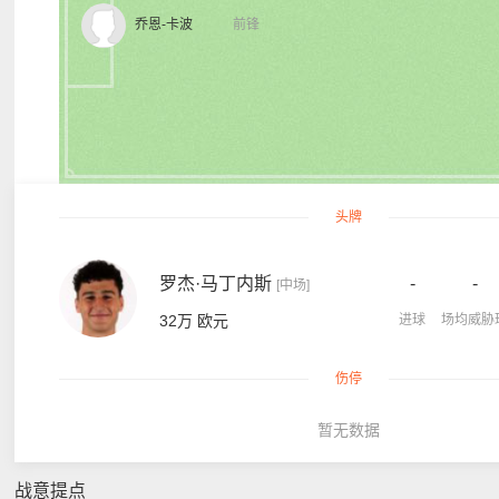
乔恩-卡波
前锋
头牌
罗杰·马丁内斯
-
-
[中场]
32万 欧元
进球
场均威胁
伤停
暂无数据
战意提点