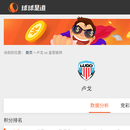
当前的位置：
首页
> 卢戈 vs 皇家联邦
卢戈
数据分析
竞彩
积分排名