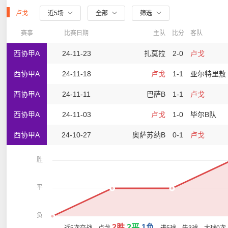
卢戈
近5场
全部
筛选
赛事
比赛日期
主队
比分
客队
西协甲A
24-11-23
扎莫拉
2-0
卢戈
西协甲A
24-11-18
卢戈
1-1
亚尔特里敖
西协甲A
24-11-11
巴萨B
1-1
卢戈
西协甲A
24-11-03
卢戈
1-0
毕尔B队
西协甲A
24-10-27
奥萨苏纳B
0-1
卢戈
胜
平
负
2胜
2平
1负