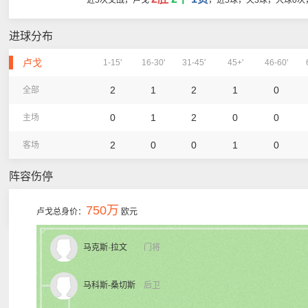
近5次交战，卢戈
，进5球，失3球，大球0次
进球分布
卢戈
1-15'
16-30'
31-45'
45+'
46-60'
2
1
2
1
0
全部
0
1
2
0
0
主场
2
0
0
1
0
客场
阵容伤停
750万
卢戈总身价：
欧元
马克斯·拉文
门将
马科斯-桑切斯
后卫