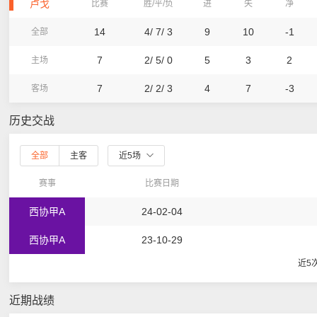
卢戈
比赛
胜/平/负
进
失
净
14
4/ 7/ 3
9
10
-1
全部
7
2/ 5/ 0
5
3
2
主场
7
2/ 2/ 3
4
7
-3
客场
历史交战
全部
主客
近5场
赛事
比赛日期
西协甲A
24-02-04
西协甲A
23-10-29
近5
近期战绩