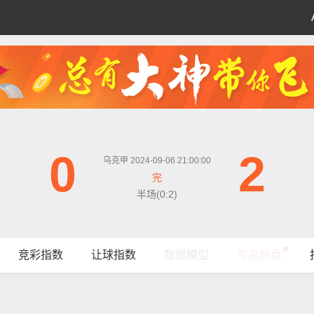
0
2
乌克甲 2024-09-06 21:00:00
完
半场(0:2)
竞彩指数
让球指数
数据模型
专家解盘