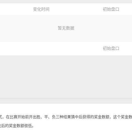
变化时间
初始盘口
暂无数据
初始盘口
式，在比赛开始前开出胜、平、负三种结果猜中后获得的奖金数额，这个奖金
胜后的奖金数额很低。