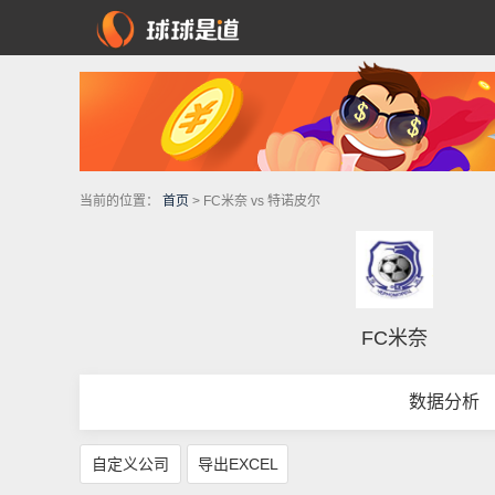
当前的位置：
首页
> FC米奈 vs 特诺皮尔
FC米奈
数据分析
自定义公司
导出EXCEL