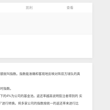
凯利
查看
数额就叫指数。指数能准确和客观地反映对阵双方球队的真
即时指数。
剩下的4%为公司的基金池。返还率越高说明投注者得到的 实
率"进行转换。将多家公司的指数按统一的返还率来进行比