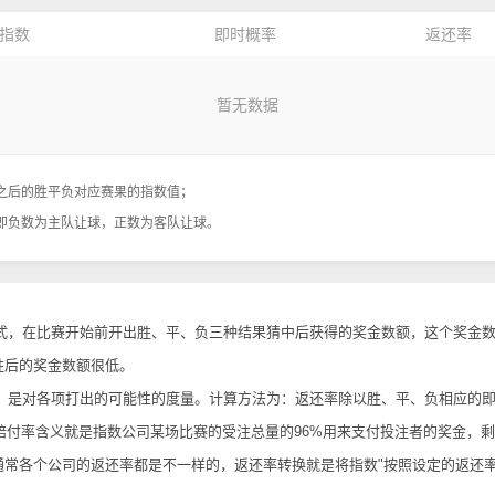
指数
即时概率
返还率
暂无数据
之后的胜平负对应赛果的指数值；
即负数为主队让球，正数为客队让球。
式，在比赛开始前开出胜、平、负三种结果猜中后获得的奖金数额，这个奖金
胜后的奖金数额很低。
，是对各项打出的可能性的度量。计算方法为：返还率除以胜、平、负相应的
的赔付率含义就是指数公司某场比赛的受注总量的96%用来支付投注者的奖金，
通常各个公司的返还率都是不一样的，返还率转换就是将指数"按照设定的返还