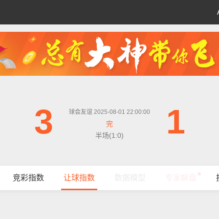
3
1
球会友谊 2025-08-01 22:00:00
完
半场(1:0)
竞彩指数
让球指数
数据模型
专家解盘