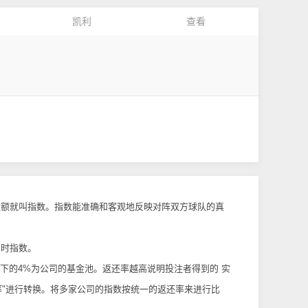
凯利
查看
数额就叫指数。指数能准确和客观地反映对阵双方球队的真
即时指数。
剩下的4%为公司的基金池。返还率越高说明投注者得到的 实
率"进行转换。将多家公司的指数按统一的返还率来进行比