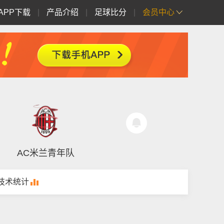
APP下载
|
产品介绍
|
足球比分
|
会员中心
AC米兰青年队
技术统计