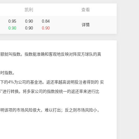
凯利
查看
0.95
0.90
0.84
详情
0.90
0.90
0.90
数额就叫指数。指数能准确和客观地反映对阵双方球队的真
即时指数。
剩下的4%为公司的基金池。返还率越高说明投注者得到的 实
率"进行转换。将多家公司的指数按统一的返还率来进行比
表明该项的市场风险很大，难以打出；反之则市场风险小，