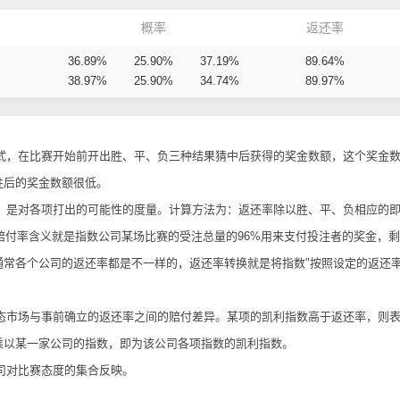
概率
返还率
36.89%
25.90%
37.19%
89.64%
38.97%
25.90%
34.74%
89.97%
式，在比赛开始前开出胜、平、负三种结果猜中后获得的奖金数额，这个奖金
胜后的奖金数额很低。
，是对各项打出的可能性的度量。计算方法为：返还率除以胜、平、负相应的
的赔付率含义就是指数公司某场比赛的受注总量的96%用来支付投注者的奖金，
通常各个公司的返还率都是不一样的，返还率转换就是将指数"按照设定的返还
态市场与事前确立的返还率之间的赔付差异。某项的凯利指数高于返还率，则
乘以某一家公司的指数，即为该公司各项指数的凯利指数。
司对比赛态度的集合反映。