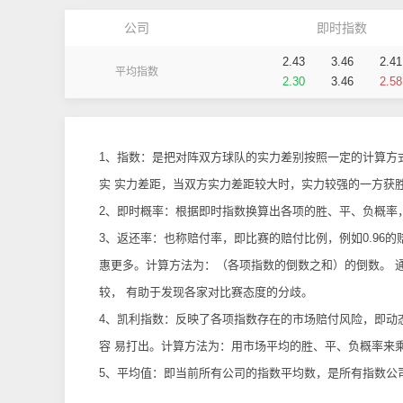
公司
即时指数
2.43
3.46
2.41
平均指数
2.30
3.46
2.58
1、指数：是把对阵双方球队的实力差别按照一定的计算方
实 实力差距，当双方实力差距较大时，实力较强的一方获
2、即时概率：根据即时指数换算出各项的胜、平、负概率
3、返还率：也称赔付率，即比赛的赔付比例，例如0.96
惠更多。计算方法为：（各项指数的倒数之和）的倒数。 
较， 有助于发现各家对比赛态度的分歧。
4、凯利指数：反映了各项指数存在的市场赔付风险，即动
容 易打出。计算方法为：用市场平均的胜、平、负概率来
5、平均值：即当前所有公司的指数平均数，是所有指数公