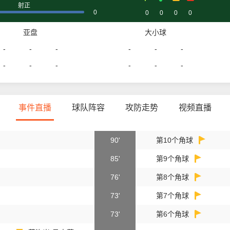
射正
0
0
0
0
0
亚盘
大小球
-
-
-
-
-
-
-
-
-
-
-
-
事件直播
球队阵容
攻防走势
视频直播
90'
第10个角球
85'
第9个角球
76'
第8个角球
73'
第7个角球
73'
第6个角球