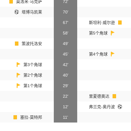
莫洛米·马克萨
72'
塔博马凯莱
70'
67'
斯坦利·威尔逊
58'
第5个角球
策波托洛安
49'
45'
第4个角球
第3个角球
42'
第2个角球
40'
第1个角球
29'
22'
里夏德奥达
12'
弗兰克-奥丹波
塞拉-莫特邦
11'