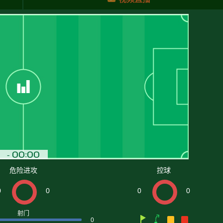
危险进攻
控球
0
0
0
0
射门
0