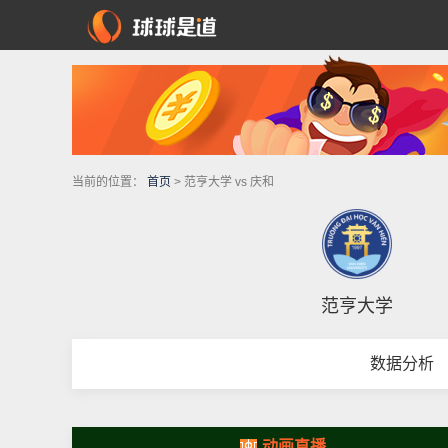
当前的位置：
首页
> 范亨大学 vs 庆和
范亨大学
数据分析
动画直播