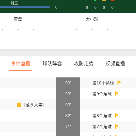
射正
0
0
0
0
0
亚盘
大小球
-
-
-
-
-
-
-
-
-
-
-
-
事件直播
球队阵容
攻防走势
视频直播
90'
第10个角球
90'
第9个角球
[范亨大学]
90'
82'
第8个角球
71'
第7个角球