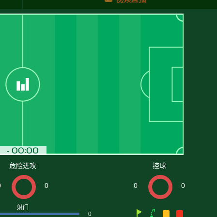
危险进攻
控球
0
0
0
0
射门
0