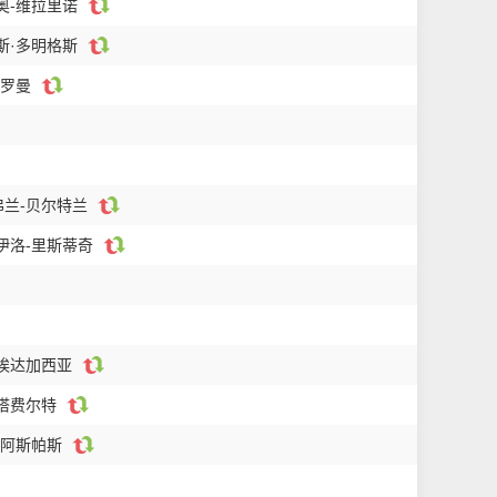
吉奥-维拉里诺
洛斯·多明格斯
·罗曼
弗兰-贝尔特兰
哈伊洛-里斯蒂奇
鲁埃达加西亚
斯塔费尔特
 阿斯帕斯