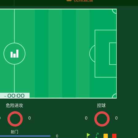
危险进攻
控球
0
0
0
0
射门
0