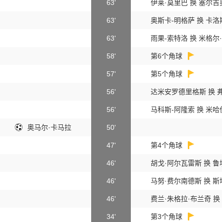
63'
伊莱·莫里巴 换 塞尔
63'
奥斯卡-明格萨 换 卡
63'
雨果-索特洛 换 米格尔
58'
第6个角球
57'
第5个角球
56'
达米安罗德里格斯 换 
56'
马科斯-阿隆索 换 米
奥马尔·卡马拉
50'
47'
第4个角球
46'
胡戈·阿尔瓦雷斯 换 
46'
马努·费尔南德斯 换 
46'
费兰·朱格拉·布兰奇 换
34'
第3个角球