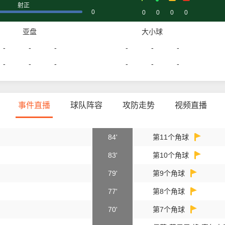
射正
0
0
0
0
0
亚盘
大小球
-
-
-
-
-
-
-
-
-
-
-
-
事件直播
球队阵容
攻防走势
视频直播
84'
第11个角球
83'
第10个角球
79'
第9个角球
77'
第8个角球
70'
第7个角球