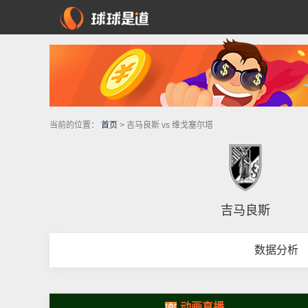
当前的位置：
首页
> 吉马良斯 vs 维戈塞尔塔
吉马良斯
数据分析
动画直播