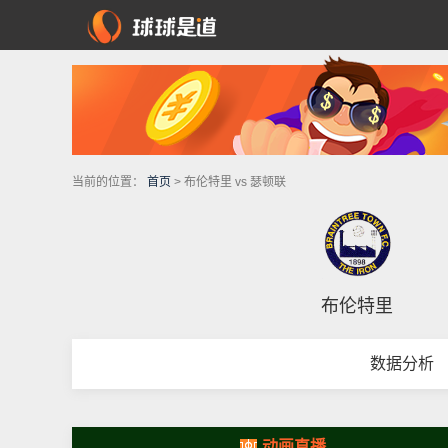
当前的位置：
首页
> 布伦特里 vs 瑟顿联
布伦特里
数据分析
动画直播