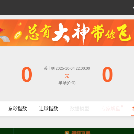
0
0
英非联 2025-10-04 22:00:00
完
半场(0:0)
竞彩指数
让球指数
数据模型
专家解盘
视频直播