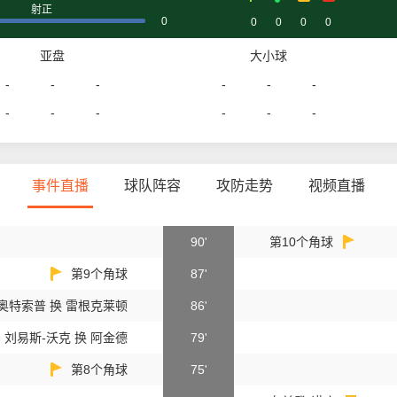
射正
0
0
0
0
0
亚盘
大小球
-
-
-
-
-
-
-
-
-
-
-
-
事件直播
球队阵容
攻防走势
视频直播
90'
第10个角球
第9个角球
87'
奥特索普 换 雷根克莱顿
86'
刘易斯-沃克 换 阿金德
79'
第8个角球
75'