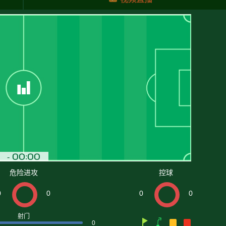
危险进攻
控球
0
0
0
0
射门
0