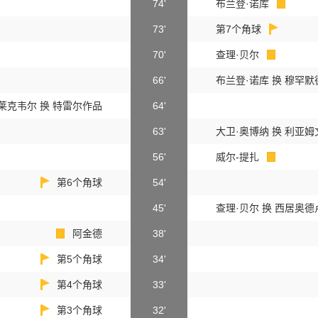
74'
布兰登·诺库
73'
第7个角球
70'
查理·贝尔
66'
布兰登·诺库 换 穆罕默
莱克韦尔 换 特雷尔作品
64'
63'
大卫·奥博纳 换 利亚
56'
威尔-提扎
第6个角球
54'
45'
查理·贝尔 换 西居奥
阿金德
38'
第5个角球
34'
第4个角球
33'
第3个角球
32'