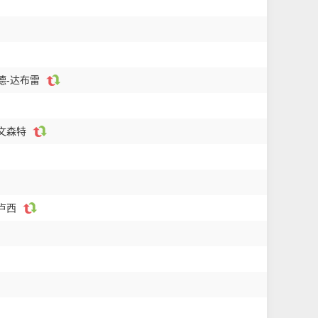
德-达布雷
姆文森特
德卢西