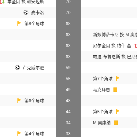
本奎因 换 赖安迈斯
70'
麦卡洛
70'
第8个角球
68'
63'
新娘博萨卡尼 换 M.奥
63'
尼尔奎因 换 约什·基
63'
帕迪-布鲁恩斯 换 巴
卢克威尔逊
59'
55'
第7个角球
49'
马克拜恩
第6个角球
48'
44'
第5个角球
34'
M.奥康纳
第4个角球
33'