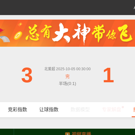
3
1
北爱超 2025-10-05 00:30:00
完
半场(0:1)
竞彩指数
让球指数
数据模型
专家解盘
视频直播