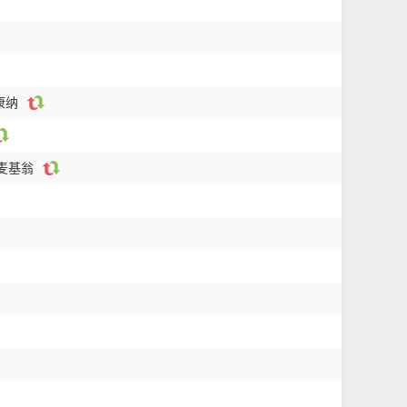
康纳
尼麦基翁