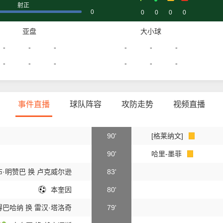
射正
0
0
0
0
0
亚盘
大小球
-
-
-
-
-
-
-
-
-
-
-
-
事件直播
球队阵容
攻防走势
视频直播
90'
[格莱纳文]
90'
哈里-墨菲
·明赞巴 换 卢克威尔逊
83'
本奎因
80'
巴哈纳 换 雷汉·塔洛奇
79'