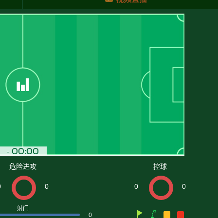
危险进攻
控球
0
0
0
0
射门
0