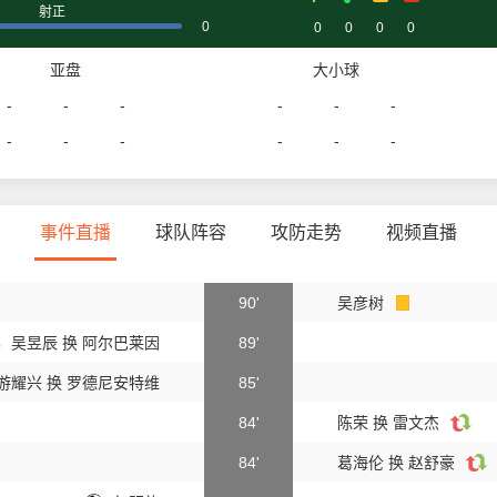
射正
0
0
0
0
0
亚盘
大小球
-
-
-
-
-
-
-
-
-
-
-
-
事件直播
球队阵容
攻防走势
视频直播
90'
吴彦树
吴昱辰 换 阿尔巴莱因
89'
游耀兴 换 罗德尼安特维
85'
84'
陈荣 换 雷文杰
84'
葛海伦 换 赵舒豪