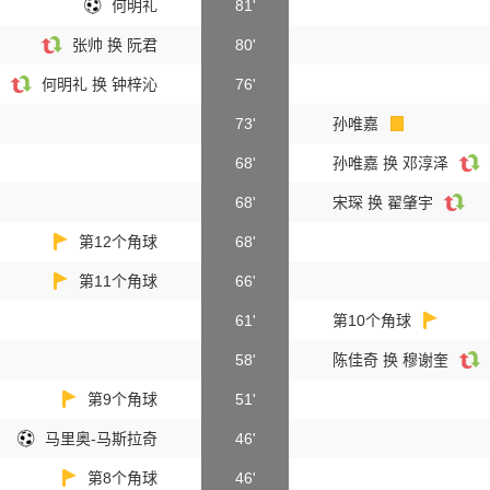
何明礼
81'
张帅 换 阮君
80'
何明礼 换 钟梓沁
76'
73'
孙唯嘉
68'
孙唯嘉 换 邓淳泽
68'
宋琛 换 翟肇宇
第12个角球
68'
第11个角球
66'
61'
第10个角球
58'
陈佳奇 换 穆谢奎
第9个角球
51'
马里奥-马斯拉奇
46'
第8个角球
46'