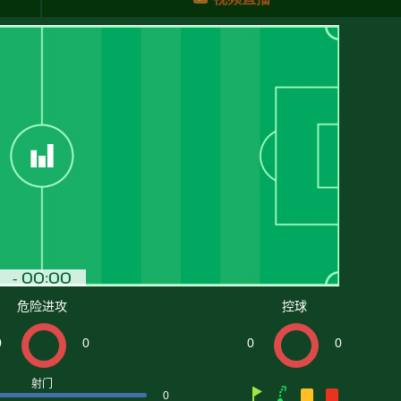
危险进攻
控球
0
0
0
0
射门
0