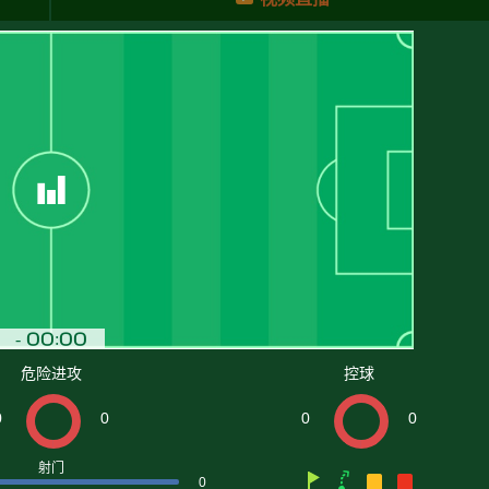
危险进攻
控球
0
0
0
0
射门
0