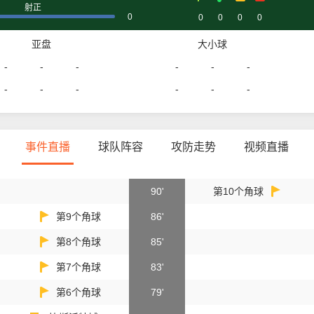
射正
0
0
0
0
0
亚盘
大小球
-
-
-
-
-
-
-
-
-
-
-
-
事件直播
球队阵容
攻防走势
视频直播
90'
第10个角球
第9个角球
86'
第8个角球
85'
第7个角球
83'
第6个角球
79'