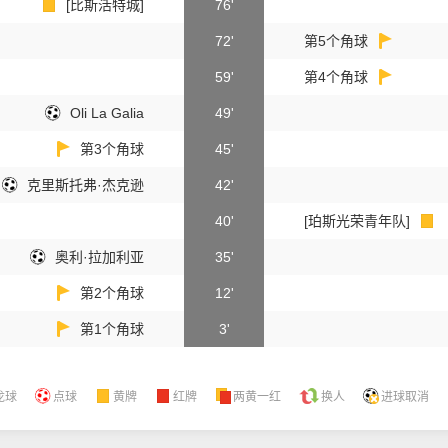
[比斯活特城]
76'
72'
第5个角球
59'
第4个角球
Oli La Galia
49'
第3个角球
45'
克里斯托弗·杰克逊
42'
40'
[珀斯光荣青年队]
奥利·拉加利亚
35'
第2个角球
12'
第1个角球
3'
龙球
点球
黄牌
红牌
两黄一红
换人
进球取消