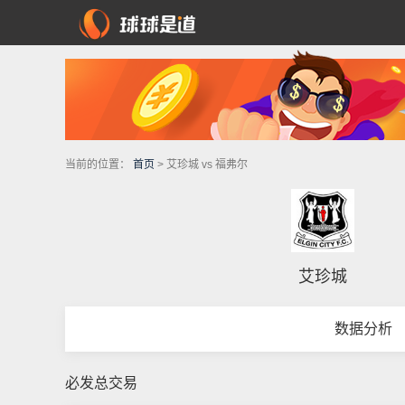
当前的位置：
首页
> 艾珍城 vs 福弗尔
艾珍城
数据分析
必发总交易