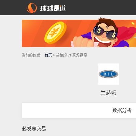
当前的位置：
首页
> 兰赫姆 vs 安戈森德
兰赫姆
数据分析
必发总交易