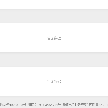
暂无数据
暂无数据
5048108号 | 粤网文[2017]3682-714号 | 增值电信业务经营许可证:粤B2-20160