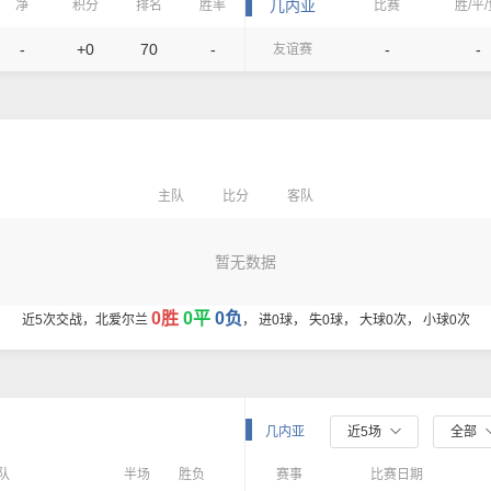
几内亚
净
积分
排名
胜率
比赛
胜/平
-
+0
70
-
-
-
友谊赛
主队
比分
客队
暂无数据
0胜
0平
0负
近5次交战，北爱尔兰
， 进0球， 失0球， 大球0次， 小球0次
几内亚
近5场
全部
队
半场
胜负
赛事
比赛日期