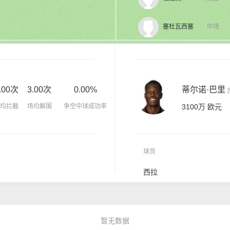
塞杜瓦西塞
中场
.00次
3.00次
0.00%
蒂尔诺·巴里
均拦截
场均解围
争空中球成功率
3100万 欧元
球员
西拉
暂无数据