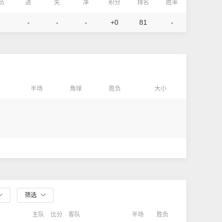
/负
进
失
净
积分
排名
胜率
-
-
-
+0
81
-
半场
角球
胜负
大小
筛选
主队
比分
客队
半场
胜负