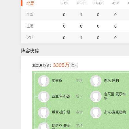
北爱
1-15'
16-30'
31-45'
45+'
0
1
0
0
全部
0
0
0
0
主场
0
1
0
0
客场
阵容伤停
3305万
北爱总身价：
欧元
史密斯
中场
杰米-唐利
鲁艾里·麦康维
西亚隆·布朗
后卫
尔
希亚-查尔斯
中场
杰米·麦克唐纳
伊萨克·普莱
中场