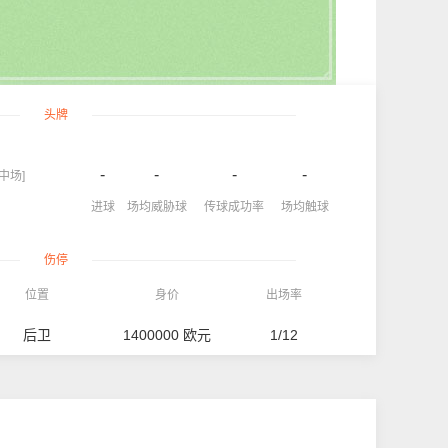
头牌
-
-
-
-
[中场]
进球
场均威胁球
传球成功率
场均触球
伤停
位置
身价
出场率
后卫
1400000 欧元
1/12