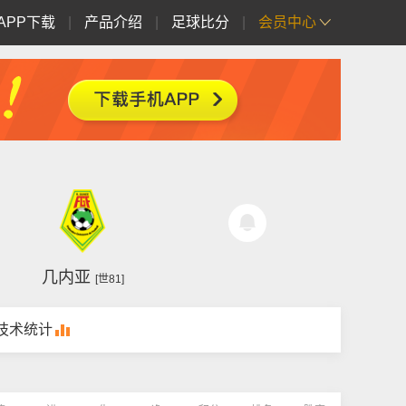
APP下载
|
产品介绍
|
足球比分
|
会员中心
几内亚
[世81]
技术统计