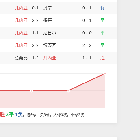
几内亚
0-1
贝宁
0 - 1
负
几内亚
2-2
多哥
0 - 1
平
几内亚
1-1
尼日尔
0 - 0
平
几内亚
2-2
博茨瓦
2 - 2
平
莫桑比
1-2
几内亚
1 - 1
胜
1胜
3平
1负
，进6球，失8球，大球3次，小球2次