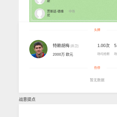
斯
贾斯廷-德维
中场
尼
头牌
特赖胡梅
1.00次
5
[后卫]
2000万 欧元
场均抢断
场
伤停
暂无数据
战意提点