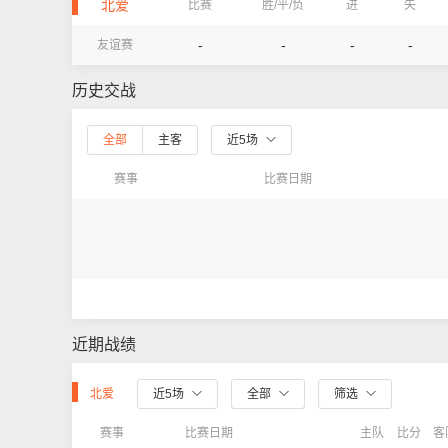
北爱
比赛
胜/平/负
进
失
-
-
-
-
友谊赛
历史交战
全部
主客
近5场
赛事
比赛日期
近期战绩
北爱
近5场
全部
筛选
赛事
比赛日期
主队
比分
客