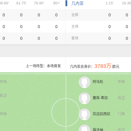
几内亚
46-60'
61-75'
76-90'
90+'
1-15'
16-30
0
0
0
0
0
0
全部
0
0
0
0
0
0
主场
0
0
0
0
0
0
客场
3783万
上一场阵型：本场首发
几内亚总身价：
欧元
中场
阿马杜
中场
后卫
塞库·希拉
后卫
中场
苏迈拉西拉
门将
福法纳
后卫