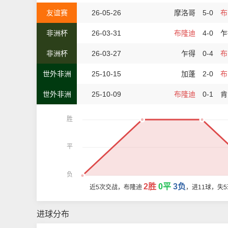
友谊赛
26-05-26
摩洛哥
5-0
布
非洲杯
26-03-31
布隆迪
4-0
乍
非洲杯
26-03-27
乍得
0-4
布
世外非洲
25-10-15
加蓬
2-0
布
世外非洲
25-10-09
布隆迪
0-1
肯
胜
平
负
2胜
0平
3负
近5次交战，布隆迪
，进11球，失
进球分布