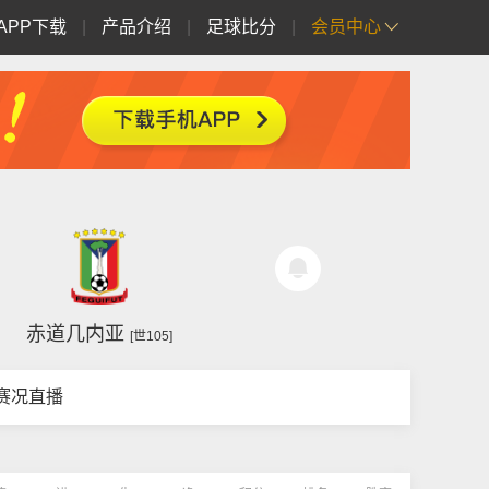
APP下载
|
产品介绍
|
足球比分
|
会员中心
赤道几内亚
[世105]
赛况直播