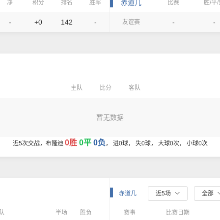
赤道几
净
积分
排名
胜率
比赛
胜/平
-
+0
142
-
-
-
友谊赛
主队
比分
客队
暂无数据
0胜
0平
0负
近5次交战，布隆迪
， 进0球， 失0球， 大球0次， 小球0次
赤道几
近5场
全部
队
半场
胜负
赛事
比赛日期