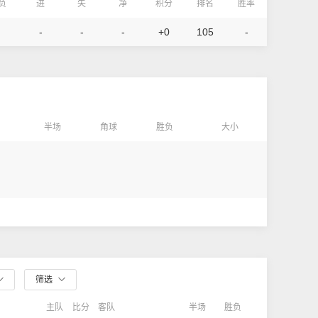
/负
进
失
净
积分
排名
胜率
-
-
-
+0
105
-
半场
角球
胜负
大小
筛选
主队
比分
客队
半场
胜负