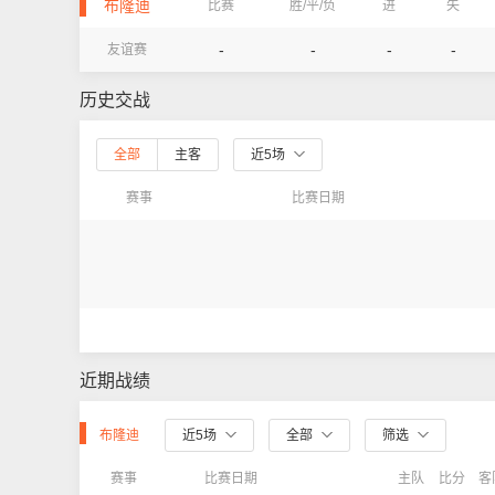
布隆迪
比赛
胜/平/负
进
失
-
-
-
-
友谊赛
历史交战
全部
主客
近5场
赛事
比赛日期
近期战绩
布隆迪
近5场
全部
筛选
赛事
比赛日期
主队
比分
客