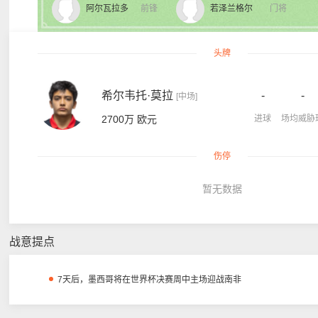
阿尔瓦拉多
前锋
若泽兰格尔
门将
头牌
希尔韦托·莫拉
-
-
[中场]
2700万 欧元
进球
场均威胁
伤停
暂无数据
战意提点
7天后，墨西哥将在世界杯决赛周中主场迎战南非