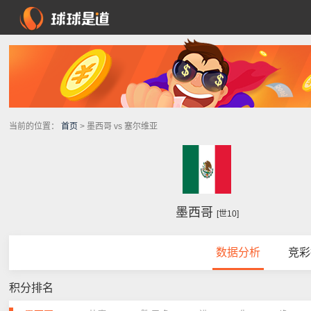
当前的位置：
首页
> 墨西哥 vs 塞尔维亚
墨西哥
[世10]
数据分析
竞彩
积分排名