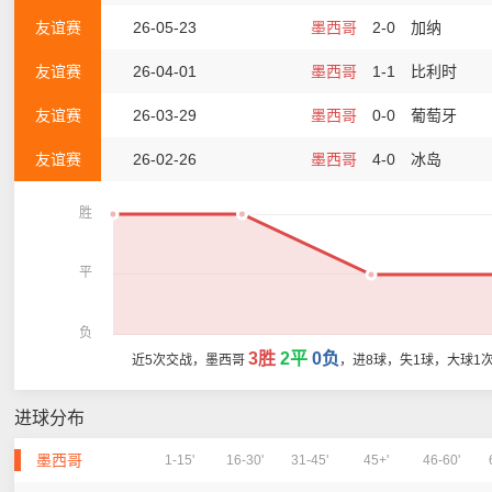
友谊赛
26-05-23
墨西哥
2-0
加纳
友谊赛
26-04-01
墨西哥
1-1
比利时
友谊赛
26-03-29
墨西哥
0-0
葡萄牙
友谊赛
26-02-26
墨西哥
4-0
冰岛
胜
平
负
3胜
2平
0负
近5次交战，墨西哥
，进8球，失1球，大球1
进球分布
墨西哥
1-15'
16-30'
31-45'
45+'
46-60'