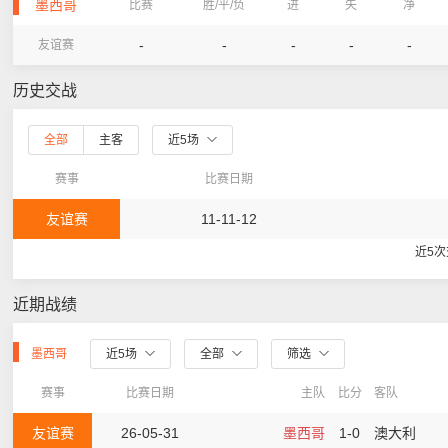
墨西哥
比赛
胜/平/负
进
失
净
-
-
-
-
-
友谊赛
历史交战
全部
主客
近5场
赛事
比赛日期
友谊赛
11-11-12
近5
近期战绩
墨西哥
近5场
全部
筛选
赛事
比赛日期
主队
比分
客队
友谊赛
26-05-31
墨西哥
1-0
澳大利