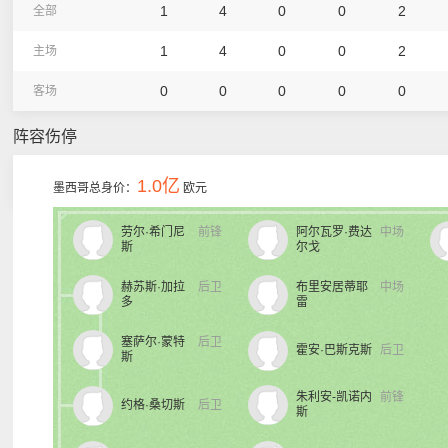
1
4
0
0
2
全部
1
4
0
0
2
主场
0
0
0
0
0
客场
阵容伤停
1.0亿
墨西哥总身价：
欧元
劳尔·希门尼
前锋
阿尔瓦罗·费达
中场
斯
尔戈
赫苏斯·加拉
后卫
布里安居蒂耶
中场
多
雷
塞萨尔·蒙特
后卫
霍安·巴斯克斯
后卫
斯
朱利安-凯诺内
前锋
约格·桑切斯
后卫
斯