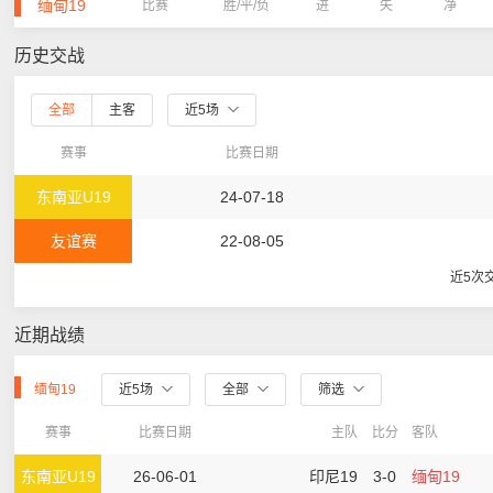
缅甸19
比赛
胜/平/负
进
失
净
历史交战
全部
主客
近5场
赛事
比赛日期
东南亚U19
24-07-18
友谊赛
22-08-05
近5次
近期战绩
缅甸19
近5场
全部
筛选
赛事
比赛日期
主队
比分
客队
东南亚U19
26-06-01
印尼19
3-0
缅甸19