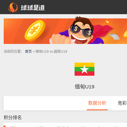
当前的位置：
首页
> 缅甸U19 vs 越南U19
缅甸U19
数据分析
竞彩
积分排名