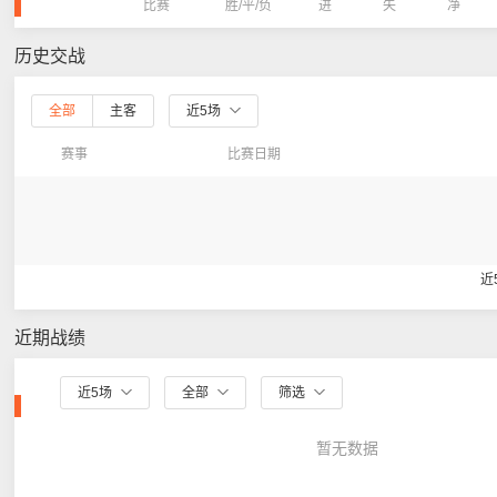
比赛
胜/平/负
进
失
净
历史交战
全部
主客
近5场
赛事
比赛日期
近
近期战绩
近5场
全部
筛选
暂无数据