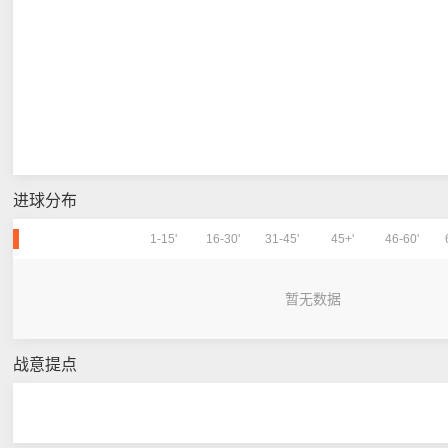
进球分布
1-15'
16-30'
31-45'
45+'
46-60'
暂无数据
战意提点