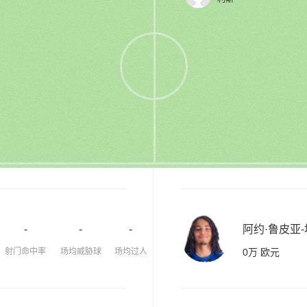
-
-
-
阿约·鲁皮亚
射门命中率
场均威胁球
场均过人
0万 欧元