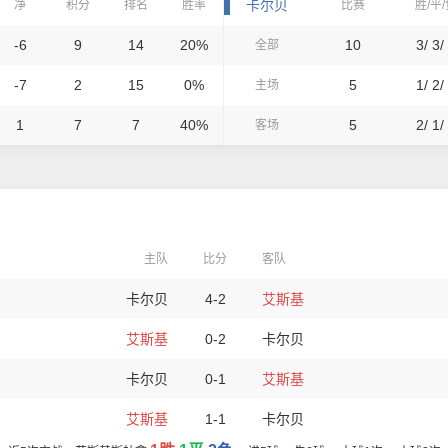
卡尔贝
净
积分
排名
胜率
比赛
胜/平
-6
9
14
20%
10
3/ 3/
全部
-7
2
15
0%
5
1/ 2/
主场
1
7
7
40%
5
2/ 1/
客场
主队
比分
客队
卡尔贝
4-2
艾斯基
艾斯基
0-2
卡尔贝
卡尔贝
0-1
艾斯基
艾斯基
1-1
卡尔贝