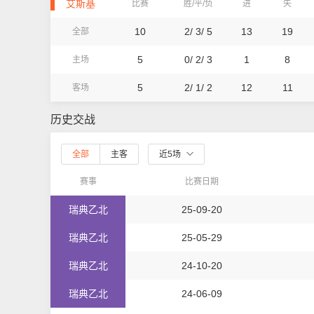
艾斯基
比赛
胜/平/负
进
失
10
2/ 3/ 5
13
19
全部
5
0/ 2/ 3
1
8
主场
5
2/ 1/ 2
12
11
客场
历史交战
全部
主客
近5场
赛事
比赛日期
瑞典乙北
25-09-20
瑞典乙北
25-05-29
瑞典乙北
24-10-20
瑞典乙北
24-06-09