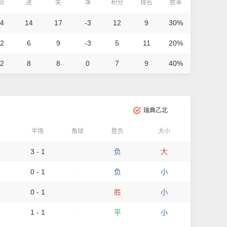
/负
进
失
净
积分
排名
胜率
 4
14
17
-3
12
9
30%
 2
6
9
-3
5
11
20%
 2
8
8
0
7
9
40%
瑞典乙北
半场
角球
胜负
大小
3 - 1
-
负
大
0 - 1
-
负
小
0 - 1
-
胜
小
1 - 1
-
平
小