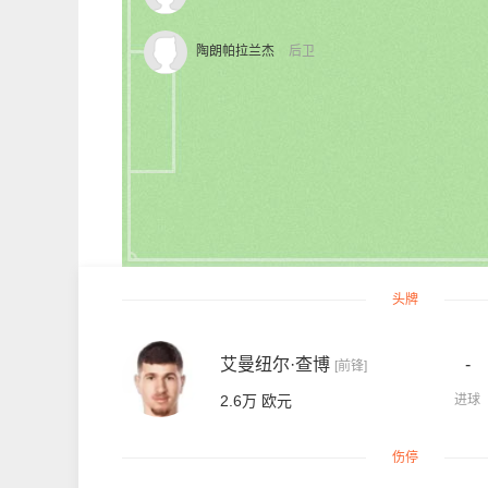
陶朗帕拉兰杰
后卫
头牌
艾曼纽尔·查博
-
[前锋]
2.6万 欧元
进球
伤停