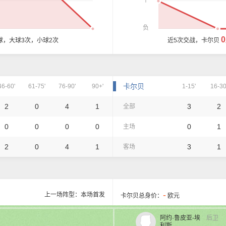
平
负
球，大球3次，小球2次
近5次交战，卡尔贝
卡尔贝
46-60'
61-75'
76-90'
90+'
1-15'
16-30
2
0
4
1
3
2
全部
0
0
0
0
0
1
主场
2
0
4
1
3
1
客场
-
上一场阵型：本场首发
卡尔贝总身价：
欧元
阿约·鲁皮亚-埃
后卫
利斯