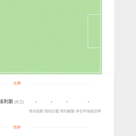
头牌
-埃利斯
-
-
-
-
[后卫]
场均抢断
场均拦截
场均解围
争空中球成功率
伤停