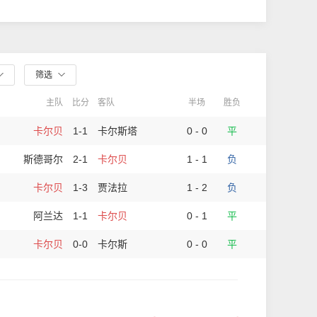
筛选
主队
比分
客队
半场
胜负
卡尔贝
1-1
卡尔斯塔
0 - 0
平
斯德哥尔
2-1
卡尔贝
1 - 1
负
卡尔贝
1-3
贾法拉
1 - 2
负
阿兰达
1-1
卡尔贝
0 - 1
平
卡尔贝
0-0
卡尔斯
0 - 0
平