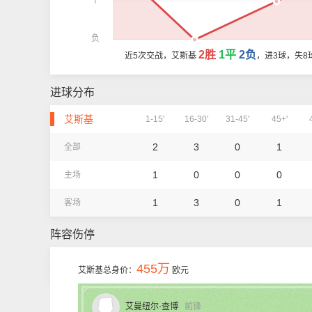
平
负
2胜
1平
2负
近5次交战，艾斯基
，进3球，失8
进球分布
艾斯基
1-15'
16-30'
31-45'
45+'
2
3
0
1
全部
1
0
0
0
主场
1
3
0
1
客场
阵容伤停
455万
艾斯基总身价：
欧元
艾曼纽尔·查博
前锋