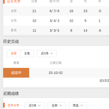
范亨大学
比赛
胜/平/负
进
失
净
21
6/ 7/ 8
18
23
-5
全部
10
3/ 4/ 3
10
9
1
主场
11
3/ 3/ 5
8
14
-6
客场
历史交战
全部
主客
近5场
赛事
比赛日期
越南甲
25-10-02
近5次
近期战绩
范亨大学
近5场
全部
筛选