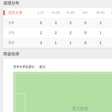
进球分布
范亨大学
1-15'
16-30'
31-45'
45+'
46-60'
5
3
3
0
2
全部
2
2
2
0
1
主场
3
1
1
0
1
客场
阵容伤停
-
范亨大学总身价：
欧元
暂无数据