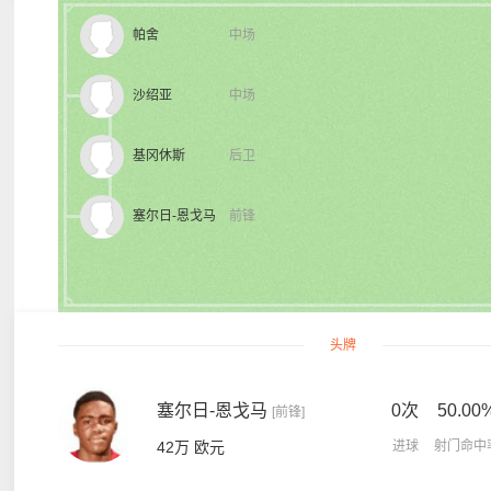
帕舍
中场
沙绍亚
中场
基冈休斯
后卫
塞尔日-恩戈马
前锋
头牌
塞尔日-恩戈马
0次
50.00
[前锋]
42万 欧元
进球
射门命中