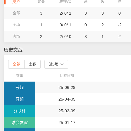
奥卢
比赛
胜/平/负
进
失
净
3
2/ 0/ 1
3
3
0
全部
1
0/ 0/ 1
0
2
-2
主场
2
2/ 0/ 0
3
1
2
客场
历史交战
全部
主客
近5场
赛事
比赛日期
芬超
25-06-29
芬超
25-04-05
芬联杯
25-02-09
球会友谊
25-01-17