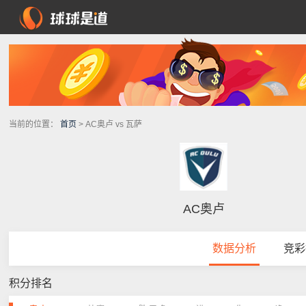
当前的位置：
首页
> AC奥卢 vs 瓦萨
AC奥卢
数据分析
竞彩
积分排名