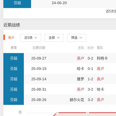
芬超
24-06-20
近5次
近期战绩
奥卢
近5场
全部
筛选
赛事
比赛日期
主队
比分
客队
芬超
25-09-27
奥卢
0-2
科特卡
芬超
25-09-19
哈卡
0-1
奥卢
芬超
25-09-14
雅罗
1-2
奥卢
芬超
25-08-31
奥卢
3-2
哈卡
芬超
25-08-26
赫尔火花
3-2
奥卢
胜