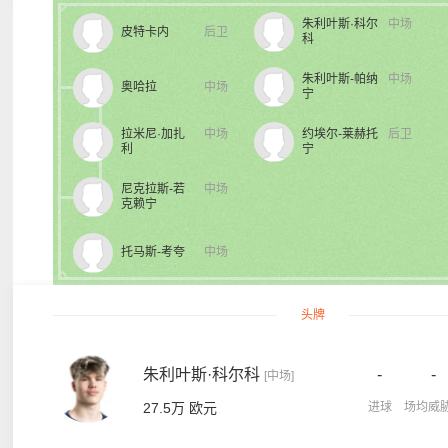
朱利叶斯·科尔
中场
皮特卡内
后卫
科
朱利叶斯-帕纳
中场
奥哈拉
中场
宁
拉米尼·加扎
中场
约埃尔-莱赫托
后卫
利
宁
尼克拉斯-若
中场
克赖宁
托马斯-考夸
中场
头牌
朱利叶斯·科尔科
-
-
[中场]
27.5万 欧元
进球
场均威