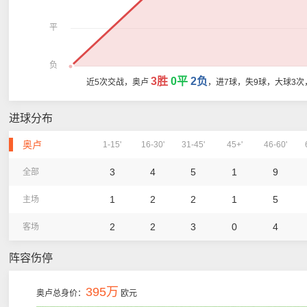
平
负
3胜
0平
2负
近5次交战，奥卢
，进7球，失9球，大球3次
进球分布
奥卢
1-15'
16-30'
31-45'
45+'
46-60'
3
4
5
1
9
全部
1
2
2
1
5
主场
2
2
3
0
4
客场
阵容伤停
395万
奥卢总身价：
欧元