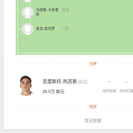
马修斯·卡多里
前锋
尼
迭戈·皮内罗
门将
头牌
克里斯托·热苏斯
-
-
[后卫]
26.5万 欧元
场均抢断
场均拦
伤停
暂无数据