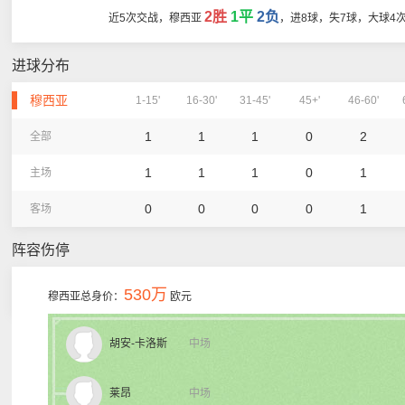
2胜
1平
2负
近5次交战，穆西亚
，进8球，失7球，大球4
进球分布
穆西亚
1-15'
16-30'
31-45'
45+'
46-60'
1
1
1
0
2
全部
1
1
1
0
1
主场
0
0
0
0
1
客场
阵容伤停
530万
穆西亚总身价：
欧元
胡安-卡洛斯
中场
莱昂
中场