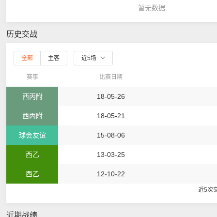
暂无数据
历史交战
全部
主客
近5场
赛事
比赛日期
西丙附
18-05-26
西丙附
18-05-21
球会友谊
15-08-06
西乙
13-03-25
西乙
12-10-22
近5次
近期战绩