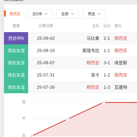
穆西亚
近5场
全部
筛选
赛事
比赛日期
主队
比分
客队
西协甲B
25-09-02
马比拿
2-1
穆西亚
球会友谊
25-08-10
奥瑞韦拉
1-1
穆西亚
球会友谊
25-08-07
穆西亚
3-1
埃登斯
球会友谊
25-07-31
洛卡
1-2
穆西亚
球会友谊
25-07-26
穆西亚
1-2
瓦塞特
胜
平
负