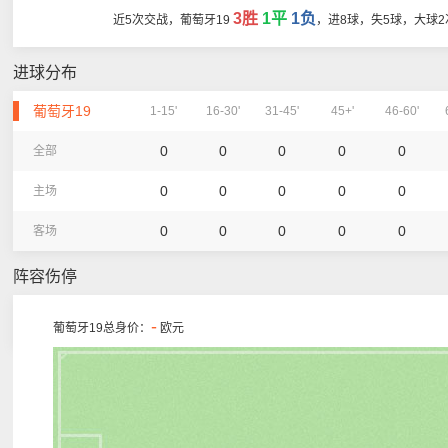
3胜
1平
1负
近5次交战，葡萄牙19
，进8球，失5球，大球2
进球分布
葡萄牙19
1-15'
16-30'
31-45'
45+'
46-60'
0
0
0
0
0
全部
0
0
0
0
0
主场
0
0
0
0
0
客场
阵容伤停
-
葡萄牙19总身价：
欧元