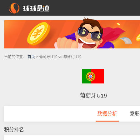
当前的位置：
首页
> 葡萄牙U19 vs 匈牙利U19
葡萄牙U19
数据分析
竞彩
积分排名