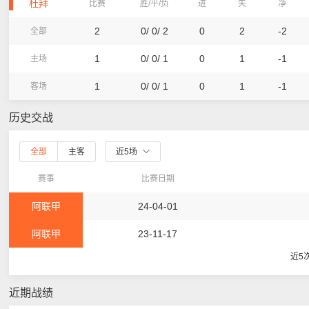
杜拜
比赛
胜/平/负
进
失
净
2
0/ 0/ 2
0
2
-2
全部
1
0/ 0/ 1
0
1
-1
主场
1
0/ 0/ 1
0
1
-1
客场
历史交战
全部
主客
近5场
赛事
比赛日期
阿联甲
24-04-01
阿联甲
23-11-17
近5
近期战绩