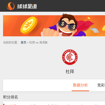
当前的位置：
首页
> 杜拜 vs 海湾联
杜拜
数据分析
竞彩
积分排名