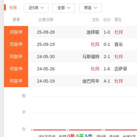
杜拜
近5场
全部
筛选
赛事
比赛日期
主队
比分
客队
阿联甲
25-09-28
迪拜联
1-0
杜拜
阿联甲
25-09-19
杜拜
0-1
酋长
阿联甲
24-05-30
马斯福特
2-1
杜拜
阿联甲
24-05-26
杜拜
1-6
迈萨菲
阿联甲
24-05-19
迪巴阿辛
4-1
杜拜
胜
平
负
0胜
0平
5负