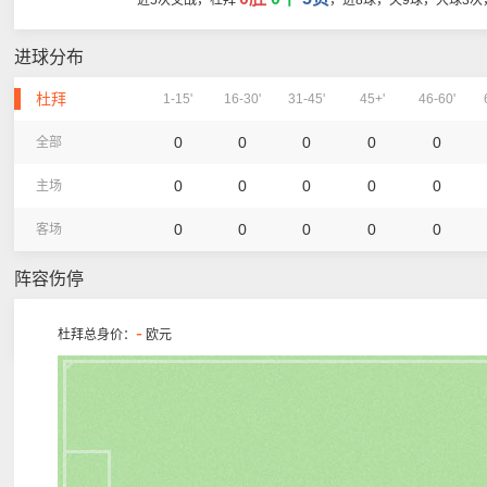
近5次交战，杜拜
，进8球，失9球，大球3次
进球分布
杜拜
1-15'
16-30'
31-45'
45+'
46-60'
0
0
0
0
0
全部
0
0
0
0
0
主场
0
0
0
0
0
客场
阵容伤停
-
杜拜总身价：
欧元