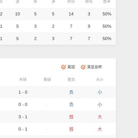
/负
进
失
净
积分
排名
胜率
 2
10
5
5
14
3
50%
 1
5
3
2
7
9
50%
 1
5
2
3
7
7
50%
英冠
英足总杯
半场
角球
胜负
大小
1 - 0
-
负
小
0 - 0
-
负
小
3 - 1
-
胜
大
0 - 1
-
胜
大