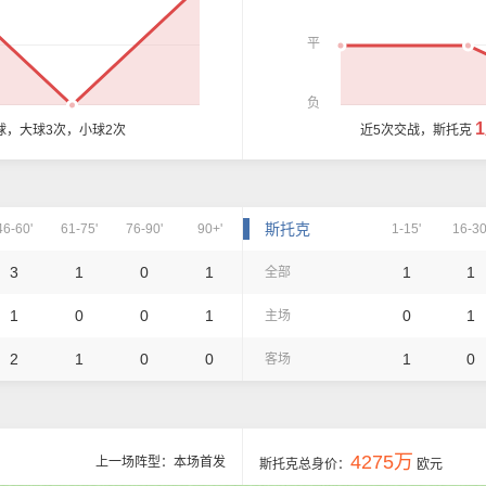
平
负
球，大球3次，小球2次
近5次交战，斯托克
斯托克
46-60'
61-75'
76-90'
90+'
1-15'
16-30
3
1
0
1
1
1
全部
1
0
0
1
0
1
主场
2
1
0
0
1
0
客场
4275万
上一场阵型：本场首发
斯托克总身价：
欧元