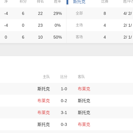
斯托克
净
积分
排名
胜率
比赛
胜/平
-4
6
22
29%
8
4/ 2/
全部
-4
0
23
0%
4
2/ 1/
主场
0
6
10
50%
4
2/ 1/
客场
主队
比分
客队
斯托克
1-0
布莱克
布莱克
0-2
斯托克
布莱克
3-1
斯托克
斯托克
0-3
布莱克