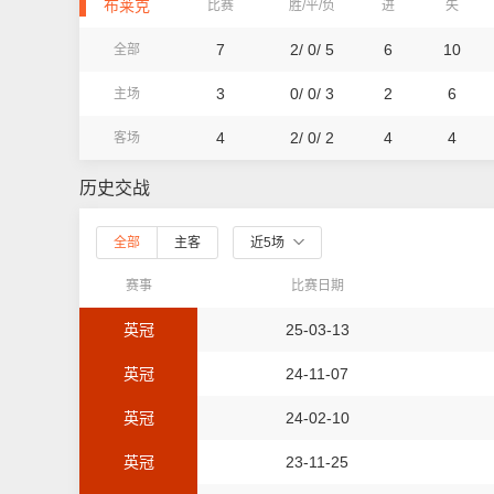
布莱克
比赛
胜/平/负
进
失
7
2/ 0/ 5
6
10
全部
3
0/ 0/ 3
2
6
主场
4
2/ 0/ 2
4
4
客场
历史交战
全部
主客
近5场
赛事
比赛日期
英冠
25-03-13
英冠
24-11-07
英冠
24-02-10
英冠
23-11-25