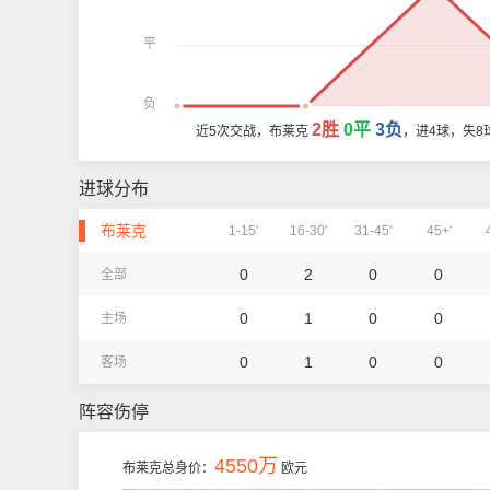
平
负
2胜
0平
3负
近5次交战，布莱克
，进4球，失8
进球分布
布莱克
1-15'
16-30'
31-45'
45+'
0
2
0
0
全部
0
1
0
0
主场
0
1
0
0
客场
阵容伤停
4550万
布莱克总身价：
欧元