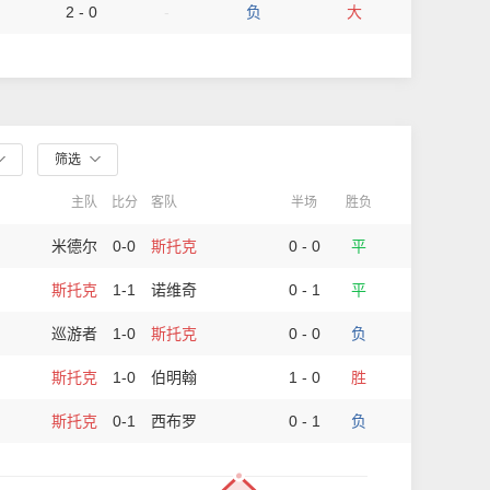
2 - 0
-
负
大
筛选
主队
比分
客队
半场
胜负
米德尔
0-0
斯托克
0 - 0
平
斯托克
1-1
诺维奇
0 - 1
平
巡游者
1-0
斯托克
0 - 0
负
斯托克
1-0
伯明翰
1 - 0
胜
斯托克
0-1
西布罗
0 - 1
负