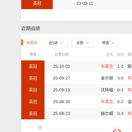
英冠
23-03-11
近期战绩
布莱克
近5场
全部
筛选
赛事
比赛日期
主队
比分
客
英冠
25-10-01
布莱克
1-2
斯
英冠
25-09-27
查尔顿
3-0
布
英冠
25-09-13
沃特福
0-1
布
英冠
25-08-30
布莱克
0-2
诺
英冠
25-08-23
赫尔城
0-3
布
胜