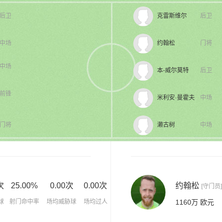
后卫
克雷斯维尔
后卫
中场
约翰松
门将
中场
本-威尔莫特
后卫
前锋
米利安·曼霍夫
中场
门将
濑古树
中场
次
25.00%
0.00次
0.00次
约翰松
[守门员]
球
射门命中率
场均威胁球
场均过人
1160万 欧元