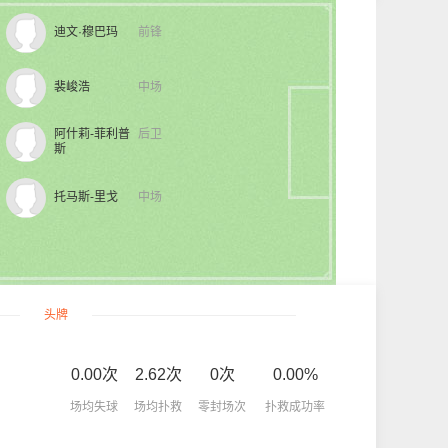
迪文·穆巴玛
前锋
裴峻浩
中场
阿什莉-菲利普
后卫
斯
托马斯-里戈
中场
头牌
0.00次
2.62次
0次
0.00%
场均失球
场均扑救
零封场次
扑救成功率