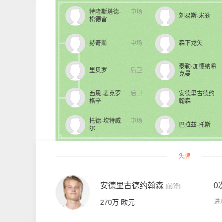
特隆斯塔德-
中场
刘易斯·米勒
松德雷
赫奇斯
中场
森下龙矢
泰勒·加德纳希
里贝罗
后卫
克曼
西恩·麦克罗
后卫
安德里古德约
格辛
翰森
托德·坎特威
中场
巴拉兹-托斯
尔
头牌
安德里古德约翰森
0
[前锋]
270万 欧元
进