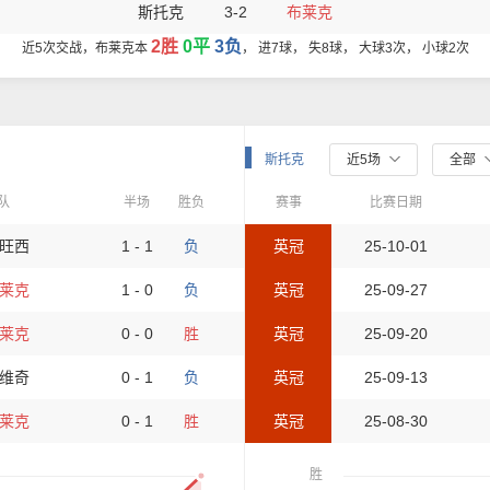
斯托克
3-2
布莱克
2胜
0平
3负
近5次交战，布莱克本
， 进7球， 失8球， 大球3次， 小球2次
斯托克
近5场
全部
队
半场
胜负
赛事
比赛日期
旺西
1 - 1
负
英冠
25-10-01
莱克
1 - 0
负
英冠
25-09-27
莱克
0 - 0
胜
英冠
25-09-20
维奇
0 - 1
负
英冠
25-09-13
莱克
0 - 1
胜
英冠
25-08-30
胜