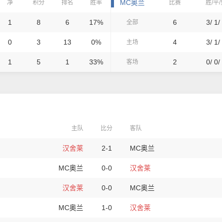
MC奥兰
净
积分
排名
胜率
比赛
胜/平
1
8
6
17%
6
3/ 1/
全部
0
3
13
0%
4
3/ 1/
主场
1
5
1
33%
2
0/ 0/
客场
主队
比分
客队
汉舍莱
2-1
MC奥兰
MC奥兰
0-0
汉舍莱
汉舍莱
0-0
MC奥兰
MC奥兰
1-0
汉舍莱