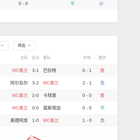
0 - 0
-
平
小
筛选
主队
比分
客队
半场
胜负
MC奥兰
3-1
巴拉特
0 - 1
胜
阿尔及尔
3-2
MC奥兰
2 - 1
负
MC奥兰
2-0
卡拜里
0 - 0
胜
MC奥兰
0-0
莫斯塔加
0 - 0
平
奥德阿库
1-0
MC奥兰
1 - 0
负