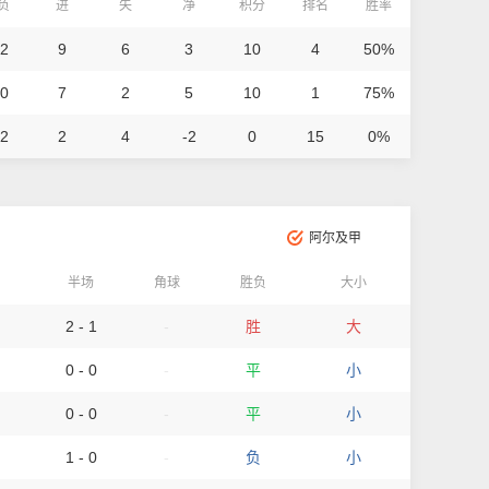
/负
进
失
净
积分
排名
胜率
 2
9
6
3
10
4
50%
 0
7
2
5
10
1
75%
 2
2
4
-2
0
15
0%
阿尔及甲
半场
角球
胜负
大小
2 - 1
-
胜
大
0 - 0
-
平
小
0 - 0
-
平
小
1 - 0
-
负
小