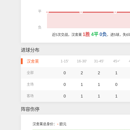
平
负
1胜
4平
0负
近5次交战，汉舍莱
，进5球，失6
进球分布
汉舍莱
1-15'
16-30'
31-45'
45+'
0
2
2
1
全部
0
1
1
0
主场
0
1
1
1
客场
阵容伤停
-
汉舍莱总身价：
欧元