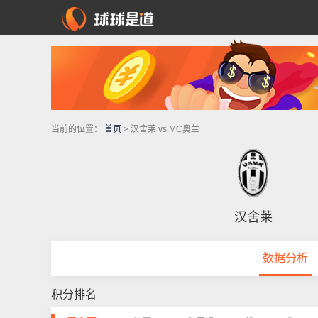
当前的位置：
首页
> 汉舍莱 vs MC奥兰
汉舍莱
数据分析
积分排名