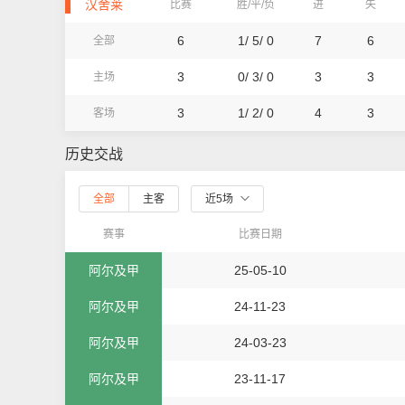
汉舍莱
比赛
胜/平/负
进
失
6
1/ 5/ 0
7
6
全部
3
0/ 3/ 0
3
3
主场
3
1/ 2/ 0
4
3
客场
历史交战
全部
主客
近5场
赛事
比赛日期
阿尔及甲
25-05-10
阿尔及甲
24-11-23
阿尔及甲
24-03-23
阿尔及甲
23-11-17