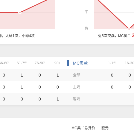
平
负
球，大球1次，小球4次
近5次交战，MC奥兰
MC奥兰
46-60'
61-75'
76-90'
90+'
1-15'
16-30
0
1
0
1
0
0
全部
0
1
0
0
0
0
主场
0
0
0
1
客场
-
MC奥兰总身价：
欧元