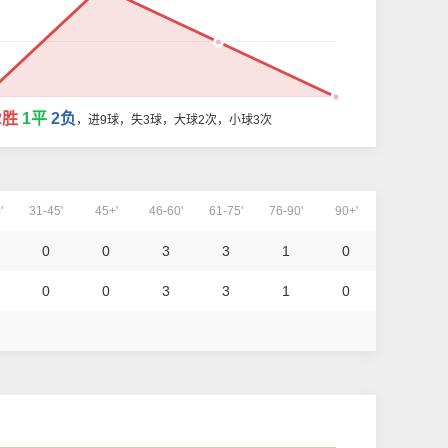
2胜
1平
2负
，进9球，失3球，大球2次，小球3次
'
31-45'
45+'
46-60'
61-75'
76-90'
90+'
0
0
3
3
1
0
0
0
3
3
1
0