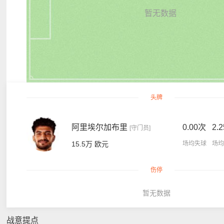
暂无数据
头牌
阿里埃尔加布里
0.00次
2.
[守门员]
15.5万 欧元
场均失球
场均
伤停
暂无数据
战意提点