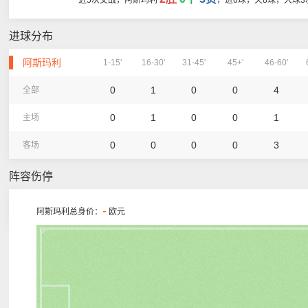
近5次交战，阿斯玛利
，进6球，失8球，大球3
进球分布
阿斯玛利
1-15'
16-30'
31-45'
45+'
46-60'
0
1
0
0
4
全部
0
1
0
0
1
主场
0
0
0
0
3
客场
阵容伤停
-
阿斯玛利总身价：
欧元