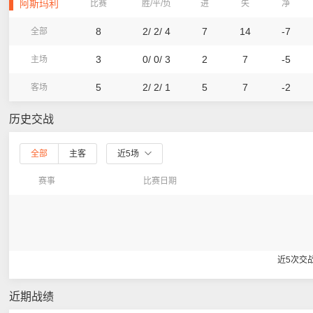
阿斯玛利
比赛
胜/平/负
进
失
净
8
2/ 2/ 4
7
14
-7
全部
3
0/ 0/ 3
2
7
-5
主场
5
2/ 2/ 1
5
7
-2
客场
历史交战
全部
主客
近5场
赛事
比赛日期
近5次交
近期战绩