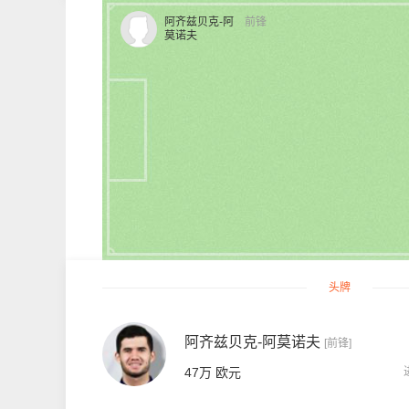
阿齐兹贝克-阿
前锋
莫诺夫
头牌
阿齐兹贝克-阿莫诺夫
[前锋]
47万 欧元