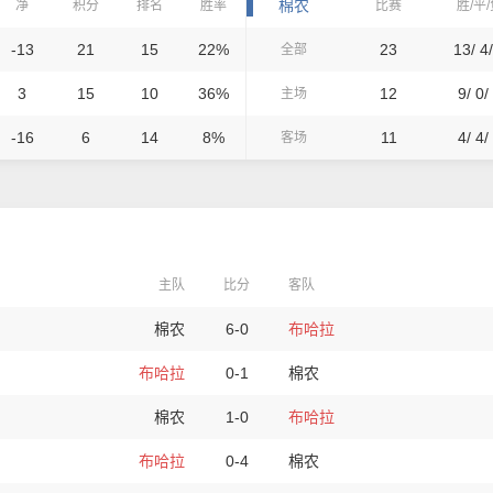
棉农
净
积分
排名
胜率
比赛
胜/平
-13
21
15
22%
23
13/ 4/
全部
3
15
10
36%
12
9/ 0/
主场
-16
6
14
8%
11
4/ 4/
客场
主队
比分
客队
棉农
6-0
布哈拉
布哈拉
0-1
棉农
棉农
1-0
布哈拉
布哈拉
0-4
棉农