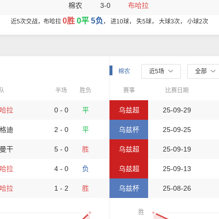
棉农
3-0
布哈拉
0胜
0平
5负
近5次交战，布哈拉
， 进10球， 失5球， 大球3次， 小球2次
棉农
近5场
全部
队
半场
胜负
赛事
比赛日期
哈拉
0 - 0
平
乌兹超
25-09-29
格迪
2 - 0
平
乌兹杯
25-09-25
曼干
5 - 0
胜
乌兹超
25-09-19
哈拉
4 - 0
负
乌兹超
25-09-13
哈拉
1 - 2
胜
乌兹杯
25-08-26
胜