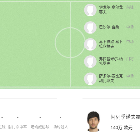
伊戈尔·塞尔戈
前锋
耶夫
巴沙尔·雷桑
中场
易卜拉欣-易卜
中场
拉欣莫夫
弗拉基米尔·纳
门将
扎罗夫
萨多尔-索比克
中场
胡扎耶夫
-
-
-
-
阿列季诺夫
进球
射门命中率
场均威胁球
场均过人
140万 欧元