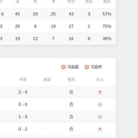
/负
进
失
净
积分
排名
胜率
 6
45
20
25
43
3
57%
 3
26
8
18
27
2
75%
 3
19
12
7
16
6
36%
乌兹超
乌兹杯
半场
角球
胜负
大小
2 - 0
-
负
大
0 - 0
-
负
小
1 - 0
-
负
小
0 - 2
-
负
大