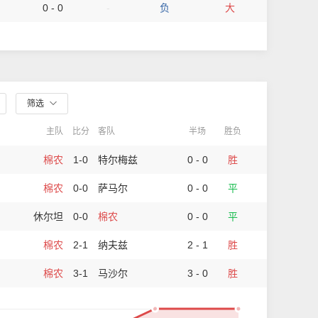
0 - 0
-
负
大
筛选
主队
比分
客队
半场
胜负
棉农
1-0
特尔梅兹
0 - 0
胜
棉农
0-0
萨马尔
0 - 0
平
休尔坦
0-0
棉农
0 - 0
平
棉农
2-1
纳夫兹
2 - 1
胜
棉农
3-1
马沙尔
3 - 0
胜