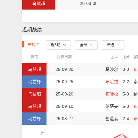
乌兹超
20-03-08
近期战绩
布哈拉
近5场
全部
筛选
赛事
比赛日期
主队
比分
客
乌兹超
25-09-30
马沙尔
0-0
布
乌兹杯
25-09-25
布哈拉
2-2
索
乌兹超
25-09-20
布哈拉
5-0
纳
乌兹超
25-09-10
纳萨夫
5-0
布
乌兹杯
25-08-27
创造者
2-4
布
胜