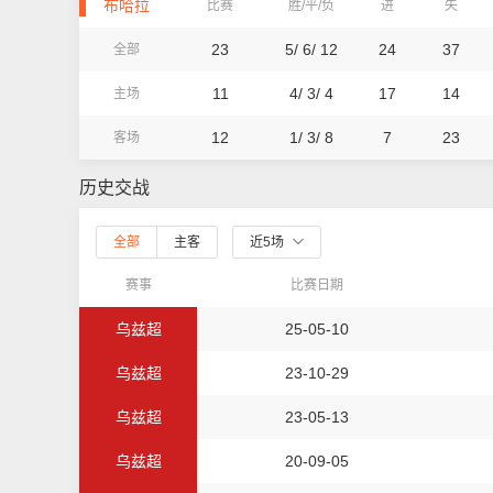
布哈拉
比赛
胜/平/负
进
失
23
5/ 6/ 12
24
37
全部
11
4/ 3/ 4
17
14
主场
12
1/ 3/ 8
7
23
客场
历史交战
全部
主客
近5场
赛事
比赛日期
乌兹超
25-05-10
乌兹超
23-10-29
乌兹超
23-05-13
乌兹超
20-09-05