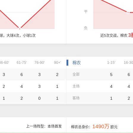
平
负
3
6球，大球4次，小球1次
近5次交战，棉农
棉农
46-60'
61-75'
76-90'
90+'
1-15'
16-30
3
6
3
2
5
6
全部
2
4
3
1
4
4
主场
1
2
0
1
1
2
客场
1490万
上一场阵型：本场首发
棉农总身价：
欧元