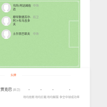
乌玛-阿达姆佐
中场
达
穆罕默德苏尔·
后卫
阿卜杜马吉多
夫
土尔贡巴耶夫
中场
头牌
霍贾克巴
-
-
-
-
[后卫]
场均抢断
场均拦截
场均解围
争空中球成功率