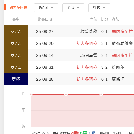
胡内多阿拉
近5场
全部
筛选
赛事
比赛日期
主队
比分
客队
罗乙1
25-09-27
坎普隆穆
0-1
胡内多阿拉
罗乙1
25-09-20
胡内多阿拉
3-1
敦布勒维察
罗乙1
25-09-14
CSM马雷
2-4
胡内多阿拉
罗乙1
25-08-31
胡内多阿拉
3-2
维图尔
罗杯
25-08-28
胡内多阿拉
0-1
康斯坦
胜
平
负
4胜
0平
1负