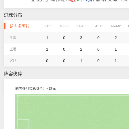
近5次交战，胡内多阿拉
，进8球，失9球，大球
进球分布
胡内多阿拉
1-15'
16-30'
31-45'
45+'
46-60'
1
0
3
0
2
全部
1
0
2
0
1
主场
0
0
1
0
1
客场
阵容伤停
-
胡内多阿拉总身价：
欧元