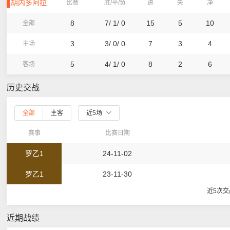
胡内多阿拉
比赛
胜/平/负
进
失
净
8
7/ 1/ 0
15
5
10
全部
3
3/ 0/ 0
7
3
4
主场
5
4/ 1/ 0
8
2
6
客场
历史交战
全部
主客
近5场
赛事
比赛日期
罗乙1
24-11-02
罗乙1
23-11-30
近5次
近期战绩