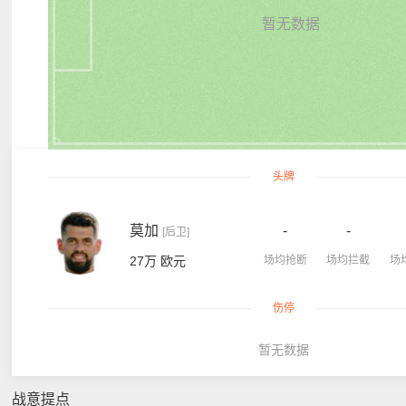
暂无数据
头牌
莫加
-
-
[后卫]
27万 欧元
场均抢断
场均拦截
场
伤停
暂无数据
战意提点