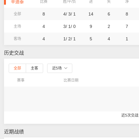
辛迪泰
比赛
胜/平/负
进
失
净
8
4/ 3/ 1
14
6
8
全部
4
3/ 1/ 0
9
2
7
主场
4
1/ 2/ 1
5
4
1
客场
历史交战
全部
主客
近5场
赛事
比赛日期
近5次交
近期战绩