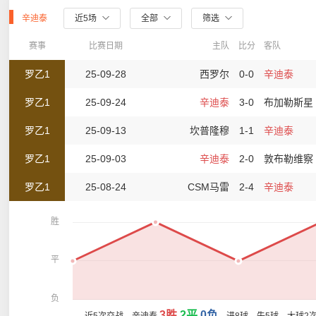
辛迪泰
近5场
全部
筛选
赛事
比赛日期
主队
比分
客队
罗乙1
25-09-28
西罗尔
0-0
辛迪泰
罗乙1
25-09-24
辛迪泰
3-0
布加勒斯星
罗乙1
25-09-13
坎普隆穆
1-1
辛迪泰
罗乙1
25-09-03
辛迪泰
2-0
敦布勒维察
罗乙1
25-08-24
CSM马雷
2-4
辛迪泰
胜
平
负
3胜
2平
0负