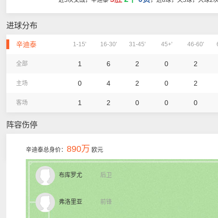
近5次交战，辛迪泰
，进8球，失5球，大球2
进球分布
辛迪泰
1-15'
16-30'
31-45'
45+'
46-60'
1
6
2
0
2
全部
0
4
2
0
2
主场
1
2
0
0
0
客场
阵容伤停
890万
辛迪泰总身价：
欧元
布库罗尤
后卫
弗洛里亚
前锋