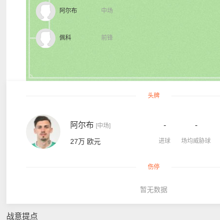
阿尔布
中场
佩科
前锋
头牌
阿尔布
-
-
[中场]
27万 欧元
进球
场均威胁球
伤停
暂无数据
战意提点