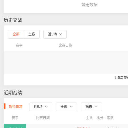
暂无数据
历史交战
全部
主客
近5场
赛事
比赛日期
近5次交
近期战绩
斯特鲁加
近5场
全部
筛选
赛事
比赛日期
主队
比分
客队