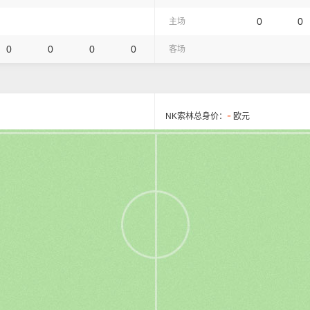
0
0
主场
0
0
0
0
客场
-
NK索林总身价：
欧元