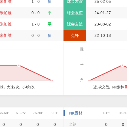
米加维
1 - 0
负
球会友谊
25-02-05
米加维
0 - 0
平
球会友谊
24-01-27
米加维
1 - 0
平
球会友谊
23-08-02
米加维
0 - 0
负
克杯
22-10-18
胜
平
负
3球，大球2次，小球3次
近5次交战，NK索林
NK索林
46-60'
61-75'
76-90'
90+'
1-15'
16-30
0
0
0
0
0
0
全部