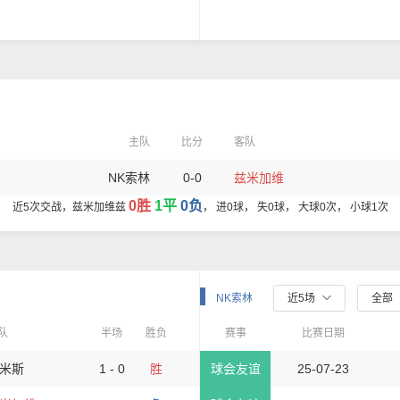
主队
比分
客队
NK索林
0-0
兹米加维
0胜
1平
0负
近5次交战，兹米加维兹
， 进0球， 失0球， 大球0次， 小球1次
NK索林
近5场
全部
队
半场
胜负
赛事
比赛日期
米斯
1 - 0
胜
球会友谊
25-07-23