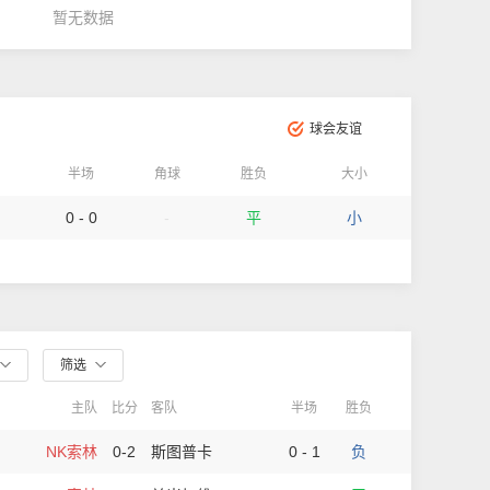
暂无数据
球会友谊
半场
角球
胜负
大小
0 - 0
-
平
小
筛选
主队
比分
客队
半场
胜负
NK索林
0-2
斯图普卡
0 - 1
负