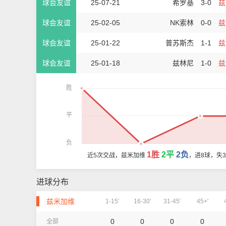
球会友谊
25-07-21
希罗基
3-0
兹
球会友谊
25-02-05
NK索林
0-0
兹
球会友谊
25-01-22
普苏斯杰
1-1
兹
球会友谊
25-01-18
兹林尼
1-0
兹
胜
平
负
1胜
2平
2负
近5次交战，兹米加维
，进8球，失
进球分布
兹米加维
1-15'
16-30'
31-45'
45+'
0
0
0
0
全部