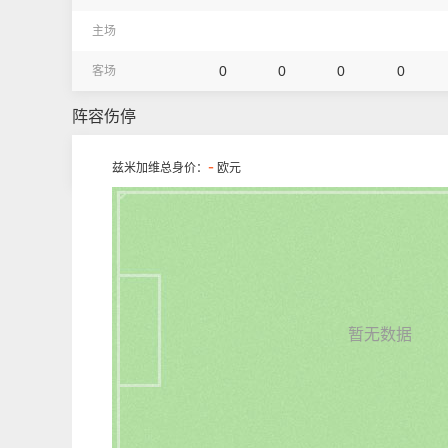
主场
0
0
0
0
客场
阵容伤停
-
兹米加维总身价：
欧元
暂无数据