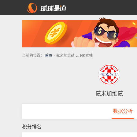
当前的位置：
首页
> 兹米加维兹 vs NK索林
兹米加维兹
数据分析
积分排名