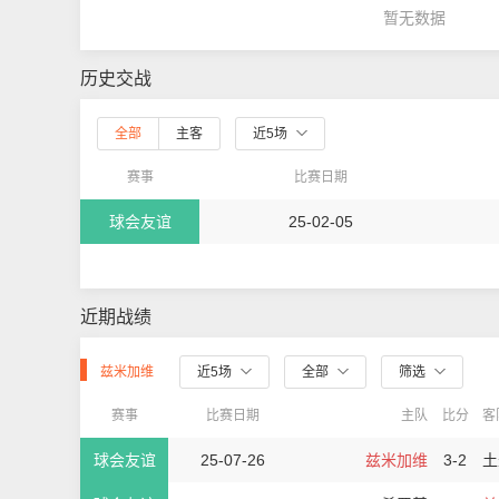
暂无数据
历史交战
全部
主客
近5场
赛事
比赛日期
球会友谊
25-02-05
近期战绩
兹米加维
近5场
全部
筛选
赛事
比赛日期
主队
比分
客
球会友谊
25-07-26
兹米加维
3-2
土