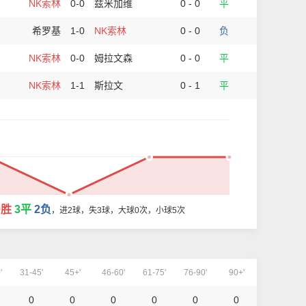
NK索林
0-0
兹米加维
0 - 0
平
希罗基
1-0
NK索林
0 - 0
负
NK索林
0-0
姆拉文森
0 - 0
平
NK索林
1-1
斯拉文
0 - 1
平
0胜
3平
2负
，进2球，失3球，大球0次，小球5次
'
31-45'
45+'
46-60'
61-75'
76-90'
90+'
0
0
0
0
0
0