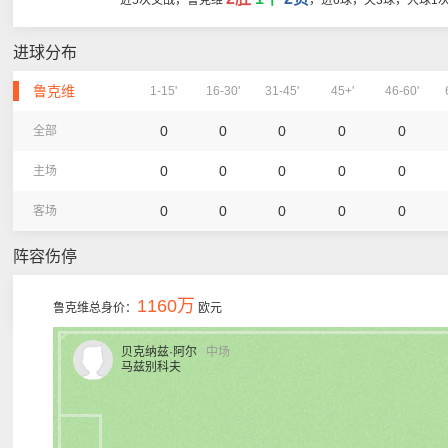
近5次交战，鲁克维
，进6球，失3球，大球1
进球分布
鲁克维
1-15'
16-30'
31-45'
45+'
46-60'
0
0
0
0
0
全部
0
0
0
0
0
主场
0
0
0
0
0
客场
阵容伤停
1160万
鲁克维总身价：
欧元
贝克纳兹·阿尔
中场
马兹别科夫