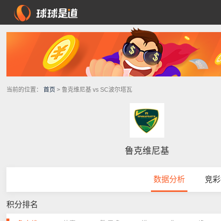
当前的位置：
首页
> 鲁克维尼基 vs SC波尔塔瓦
鲁克维尼基
数据分析
竞彩
积分排名