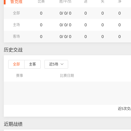
鲁克维
比赛
胜/平/负
进
失
净
0
0/ 0/ 0
0
0
0
全部
0
0/ 0/ 0
0
0
0
主场
0
0/ 0/ 0
0
0
0
客场
历史交战
全部
主客
近5场
赛事
比赛日期
近5次
近期战绩