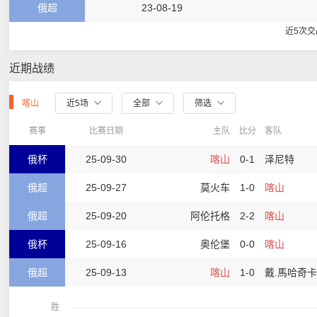
俄超
23-08-19
近5次
近期战绩
喀山
近5场
全部
筛选
赛事
比赛日期
主队
比分
客队
俄杯
25-09-30
喀山
0-1
泽尼特
俄超
25-09-27
莫火车
1-0
喀山
俄超
25-09-20
阿伦托格
2-2
喀山
俄杯
25-09-16
奥伦堡
0-0
喀山
俄超
25-09-13
喀山
1-0
戴.馬哈奇
胜