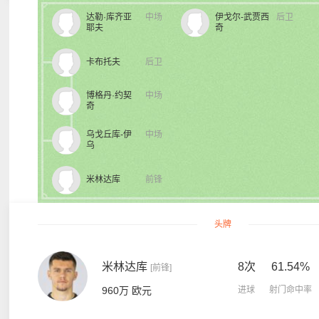
达勒·库齐亚
中场
伊戈尔-武贾西
后卫
耶夫
奇
卡布托夫
后卫
博格丹·约契
中场
奇
乌戈丘库-伊
中场
乌
米林达库
前锋
头牌
米林达库
8次
61.54%
[前锋]
960万 欧元
进球
射门命中率