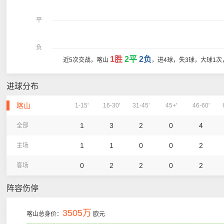
平
负
1胜
2平
2负
近5次交战，喀山
，进4球，失3球，大球1次
进球分布
喀山
1-15'
16-30'
31-45'
45+'
46-60'
1
3
2
0
4
全部
1
1
0
0
2
主场
0
2
2
0
2
客场
阵容伤停
3505万
喀山总身价：
欧元