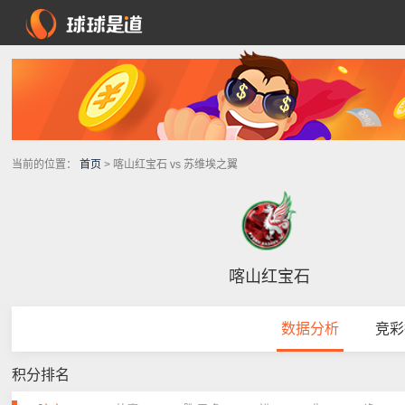
当前的位置：
首页
> 喀山红宝石 vs 苏维埃之翼
喀山红宝石
数据分析
竞彩
积分排名