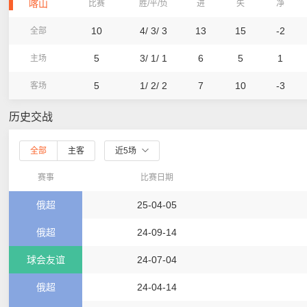
喀山
比赛
胜/平/负
进
失
净
10
4/ 3/ 3
13
15
-2
全部
5
3/ 1/ 1
6
5
1
主场
5
1/ 2/ 2
7
10
-3
客场
历史交战
全部
主客
近5场
赛事
比赛日期
俄超
25-04-05
俄超
24-09-14
球会友谊
24-07-04
俄超
24-04-14