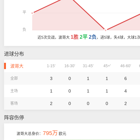
平
负
1胜
2平
2负
近5次交战，波哥大
，进5球，失4球，大球1
进球分布
波哥大
1-15'
16-30'
31-45'
45+'
46-60'
3
0
1
1
6
全部
1
0
1
1
4
主场
2
0
0
0
2
客场
阵容伤停
795万
波哥大总身价：
欧元