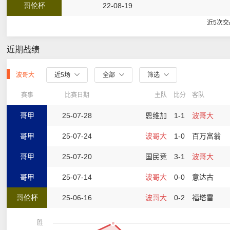
哥伦杯
22-08-19
近5次
近期战绩
波哥大
近5场
全部
筛选
赛事
比赛日期
主队
比分
客队
哥甲
25-07-28
恩维加
1-1
波哥大
哥甲
25-07-24
波哥大
1-0
百万富翁
哥甲
25-07-20
国民竞
3-1
波哥大
哥甲
25-07-14
波哥大
0-0
意达古
哥伦杯
25-06-16
波哥大
0-2
福塔雷
胜