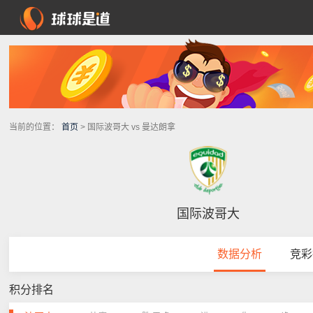
当前的位置：
首页
> 国际波哥大 vs 曼达朗拿
国际波哥大
数据分析
竞彩
积分排名