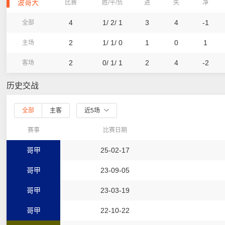
波哥大
比赛
胜/平/负
进
失
净
4
1/ 2/ 1
3
4
-1
全部
2
1/ 1/ 0
1
0
1
主场
2
0/ 1/ 1
2
4
-2
客场
历史交战
全部
主客
近5场
赛事
比赛日期
哥甲
25-02-17
哥甲
23-09-05
哥甲
23-03-19
哥甲
22-10-22