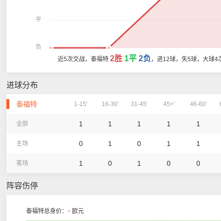
平
负
2胜
1平
2负
近5次交战，泰福特
，进12球，失5球，大球4
进球分布
泰福特
1-15'
16-30'
31-45'
45+'
46-60'
1
1
1
1
1
全部
0
1
0
1
1
主场
1
0
1
0
0
客场
阵容伤停
-
泰福特总身价：
欧元