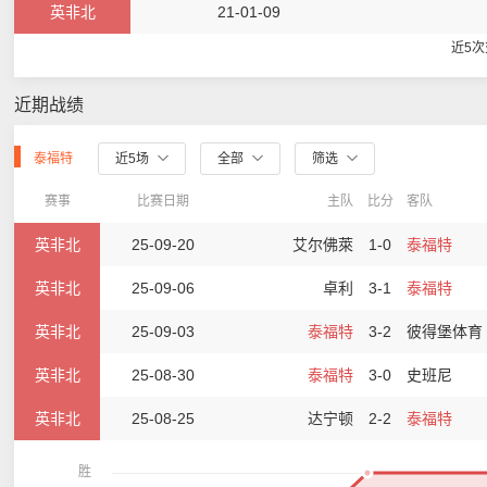
英非北
21-01-09
近5
近期战绩
泰福特
近5场
全部
筛选
赛事
比赛日期
主队
比分
客队
英非北
25-09-20
艾尔佛萊
1-0
泰福特
英非北
25-09-06
卓利
3-1
泰福特
英非北
25-09-03
泰福特
3-2
彼得堡体育
英非北
25-08-30
泰福特
3-0
史班尼
英非北
25-08-25
达宁顿
2-2
泰福特
胜