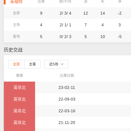
泰福特
比赛
胜/平/负
进
失
净
9
2/ 3/ 4
12
14
-2
全部
4
2/ 1/ 1
7
4
3
主场
5
0/ 2/ 3
5
10
-5
客场
历史交战
全部
主客
近5场
赛事
比赛日期
英非北
23-02-11
英非北
22-09-03
英非北
22-03-16
英非北
21-11-20