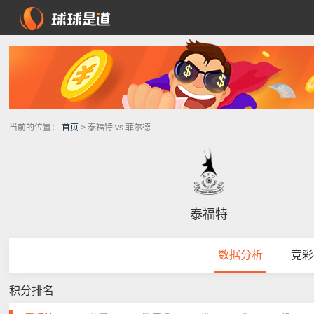
当前的位置：
首页
> 泰福特 vs 菲尔德
泰福特
数据分析
竞彩
积分排名