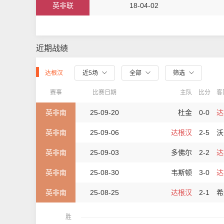
英非联
18-04-02
近期战绩
达根汉
近5场
全部
筛选
赛事
比赛日期
主队
比分
客
英非南
25-09-20
杜金
0-0
达
英非南
25-09-06
达根汉
2-5
沃
英非南
25-09-03
多佛尔
2-2
达
英非南
25-08-30
韦斯顿
3-0
达
英非南
25-08-25
达根汉
2-1
希
胜