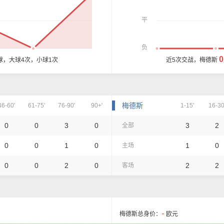
平
负
球，大球4次，小球1次
近5次交战，梅德斯
梅德斯
46-60'
61-75'
76-90'
90+'
1-15'
16-30
0
0
3
0
3
2
全部
0
0
1
0
1
0
主场
0
0
2
0
2
2
客场
-
梅德斯总身价：
欧元