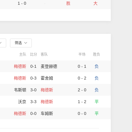
1 - 0
-
胜
大
筛选
主队
比分
客队
半场
胜负
梅德斯
0-1
麦登赫德
0 - 1
负
梅德斯
0-3
霍舍姆
0 - 2
负
韦斯顿
3-0
梅德斯
2 - 0
负
沃京
3-3
梅德斯
1 - 2
平
梅德斯
0-0
车姆斯
0 - 0
平