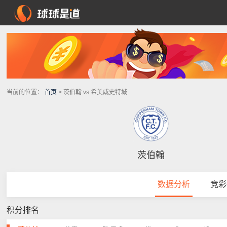
当前的位置：
首页
> 茨伯翰 vs 希美咸史特城
茨伯翰
数据分析
竞彩
积分排名