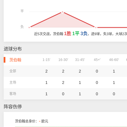
平
负
1胜
1平
3负
近5次交战，茨伯翰
，进9球，失3球，大球2
进球分布
茨伯翰
1-15'
16-30'
31-45'
45+'
46-60'
2
2
2
0
1
全部
1
2
1
0
1
主场
1
0
1
0
0
客场
阵容伤停
-
茨伯翰总身价：
欧元