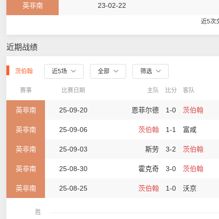
英非南
23-02-22
近5次
近期战绩
茨伯翰
近5场
全部
筛选
赛事
比赛日期
主队
比分
客队
英非南
25-09-20
恩菲尔德
1-0
茨伯翰
英非南
25-09-06
茨伯翰
1-1
富咸
英非南
25-09-03
斯劳
3-2
茨伯翰
英非南
25-08-30
霍克奇
3-0
茨伯翰
英非南
25-08-25
茨伯翰
1-0
沃京
胜