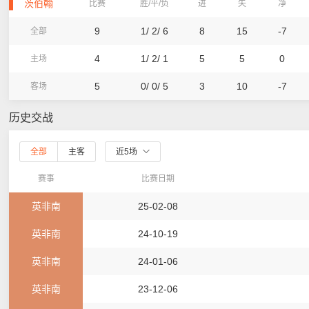
茨伯翰
比赛
胜/平/负
进
失
净
9
1/ 2/ 6
8
15
-7
全部
4
1/ 2/ 1
5
5
0
主场
5
0/ 0/ 5
3
10
-7
客场
历史交战
全部
主客
近5场
赛事
比赛日期
英非南
25-02-08
英非南
24-10-19
英非南
24-01-06
英非南
23-12-06