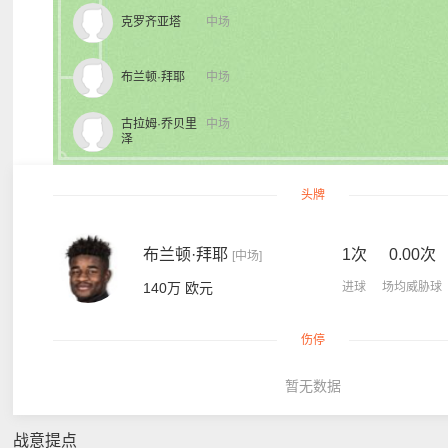
克罗齐亚塔
中场
布兰顿·拜耶
中场
古拉姆·乔贝里
中场
泽
头牌
布兰顿·拜耶
1次
0.00次
[中场]
140万 欧元
进球
场均威胁球
伤停
暂无数据
战意提点