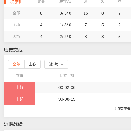
埃尔祖
比赛
胜/平/负
进
失
净
8
3/ 5/ 0
15
8
7
全部
4
1/ 3/ 0
7
5
2
主场
4
2/ 2/ 0
8
3
5
客场
历史交战
全部
主客
近5场
赛事
比赛日期
土超
00-02-06
土超
99-08-15
近5次交
近期战绩