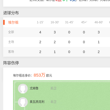
近5次交战，埃尔祖
，进3球，失8球，大球1
进球分布
埃尔祖
1-15'
16-30'
31-45'
45+'
46-60'
4
3
0
0
3
全部
2
2
0
0
1
主场
2
1
0
0
2
客场
阵容伤停
853万
埃尔祖总身价：
欧元
尤姆鲁
后卫
奥瓦西克利
后卫