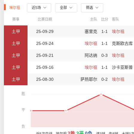
埃尔祖
近5场
全部
筛选
赛事
比赛日期
主队
比分
客队
土甲
25-09-29
塞里克
1-1
埃尔祖
土甲
25-09-24
埃尔祖
1-1
克斯欧古库
土甲
25-09-21
阿达纳
0-3
埃尔祖
土甲
25-09-16
埃尔祖
1-1
沙卡亚斯普
土甲
25-08-30
萨热耶尔
0-2
埃尔祖
胜
平
负
2胜
3平
0负