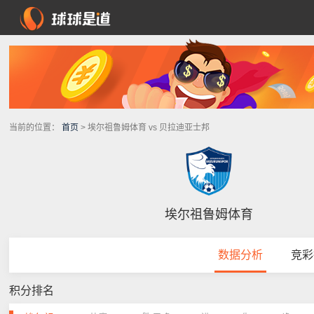
当前的位置：
首页
> 埃尔祖鲁姆体育 vs 贝拉迪亚士邦
埃尔祖鲁姆体育
数据分析
竞彩
积分排名