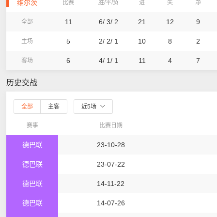
维尔茨
比赛
胜/平/负
进
失
净
11
6/ 3/ 2
21
12
9
全部
5
2/ 2/ 1
10
8
2
主场
6
4/ 1/ 1
11
4
7
客场
历史交战
全部
主客
近5场
赛事
比赛日期
德巴联
23-10-28
德巴联
23-07-22
德巴联
14-11-22
德巴联
14-07-26