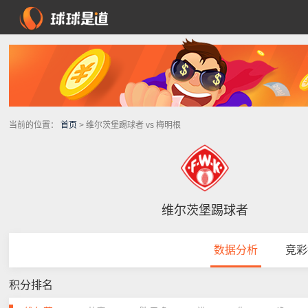
当前的位置：
首页
> 维尔茨堡踢球者 vs 梅明根
维尔茨堡踢球者
数据分析
竞彩
积分排名