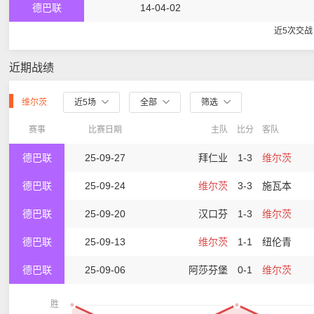
德巴联
14-04-02
近5次交
近期战绩
维尔茨
近5场
全部
筛选
赛事
比赛日期
主队
比分
客队
德巴联
25-09-27
拜仁业
1-3
维尔茨
德巴联
25-09-24
维尔茨
3-3
施瓦本
德巴联
25-09-20
汉口芬
1-3
维尔茨
德巴联
25-09-13
维尔茨
1-1
纽伦青
德巴联
25-09-06
阿莎芬堡
0-1
维尔茨
胜