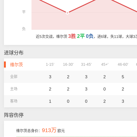
平
负
3胜
2平
0负
近5次交战，维尔茨
，进6球，失11球，大球3
进球分布
维尔茨
1-15'
16-30'
31-45'
45+'
46-60'
3
2
3
2
5
全部
2
2
3
0
2
主场
1
0
0
2
3
客场
阵容伤停
913万
维尔茨总身价：
欧元