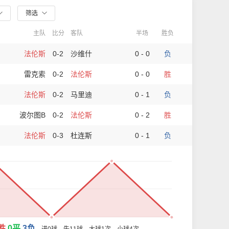
筛选
主队
比分
客队
半场
胜负
法伦斯
0-2
沙维什
0 - 0
负
雷克索
0-2
法伦斯
0 - 0
胜
法伦斯
0-2
马里迪
0 - 1
负
波尔图B
0-2
法伦斯
0 - 2
胜
法伦斯
0-3
杜连斯
0 - 1
负
胜
0平
3负