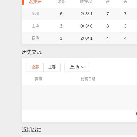
洛罗萨
比赛
胜/平/负
进
失
6
2/ 3/ 1
7
7
全部
3
0/ 3/ 0
3
3
主场
3
2/ 0/ 1
4
4
客场
历史交战
全部
主客
近5场
赛事
比赛日期
近期战绩