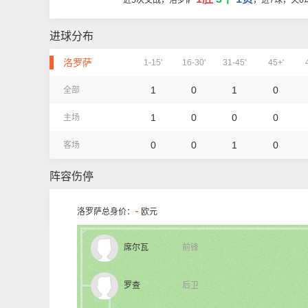
近5次交战，洛罗萨
，进7球，失6
进球分布
洛罗萨
1-15'
16-30'
31-45'
45+'
1
0
1
0
全部
1
0
0
0
主场
0
0
1
0
客场
阵容伤停
-
洛罗萨总身价：
欧元
席尔瓦
前锋
罗查
后卫