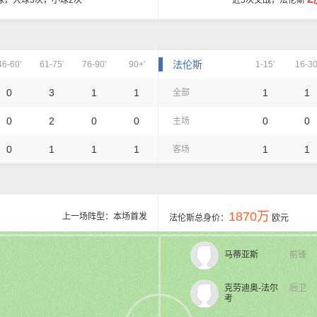
球，大球3次，小球2次
近5次交战，法伦斯
法伦斯
46-60'
61-75'
76-90'
90+'
1-15'
16-30
0
3
1
1
1
1
全部
0
2
0
0
0
0
主场
0
1
1
1
1
1
客场
1870万
上一场阵型：本场首发
法伦斯总身价：
欧元
马蒂亚斯
前锋
克劳迪奥-法尔
后卫
考