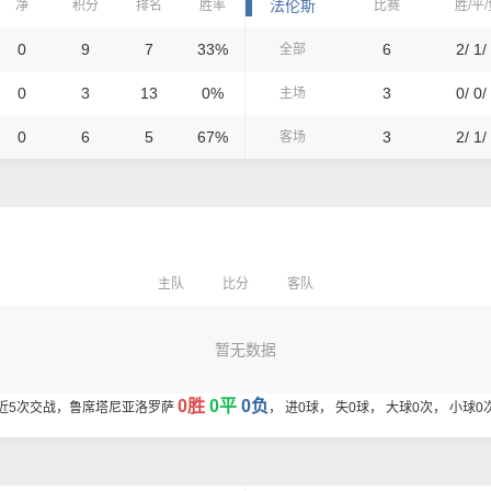
法伦斯
净
积分
排名
胜率
比赛
胜/平
0
9
7
33%
6
2/ 1/
全部
0
3
13
0%
3
0/ 0/
主场
0
6
5
67%
3
2/ 1/
客场
主队
比分
客队
暂无数据
0胜
0平
0负
近5次交战，鲁席塔尼亚洛罗萨
， 进0球， 失0球， 大球0次， 小球0