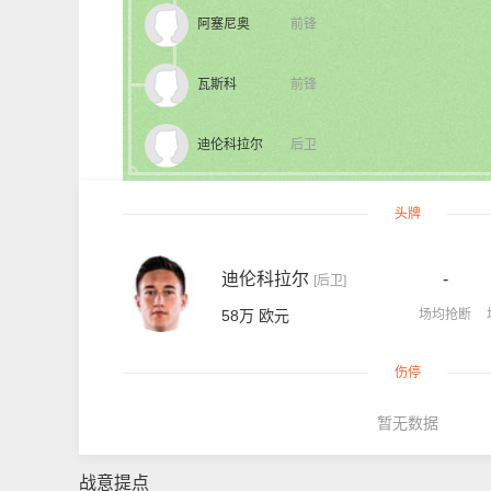
阿塞尼奥
前锋
瓦斯科
前锋
迪伦科拉尔
后卫
头牌
迪伦科拉尔
-
[后卫]
58万 欧元
场均抢断
伤停
暂无数据
战意提点