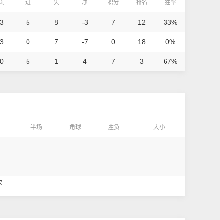
/负
进
失
净
积分
排名
胜率
 3
5
8
-3
7
12
33%
 3
0
7
-7
0
18
0%
 0
5
1
4
7
3
67%
半场
角球
胜负
大小
次