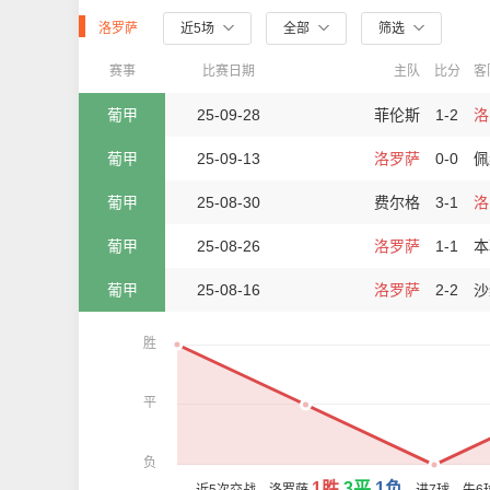
洛罗萨
近5场
全部
筛选
赛事
比赛日期
主队
比分
客
葡甲
25-09-28
菲伦斯
1-2
洛
葡甲
25-09-13
洛罗萨
0-0
佩
葡甲
25-08-30
费尔格
3-1
洛
葡甲
25-08-26
洛罗萨
1-1
本
葡甲
25-08-16
洛罗萨
2-2
沙
胜
平
负
1胜
3平
1负