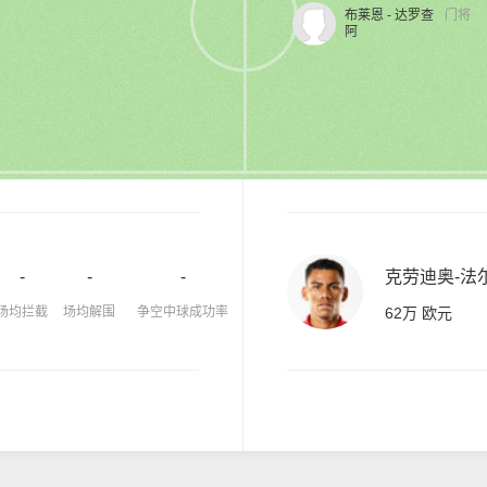
布莱恩 - 达罗查
门将
阿
-
-
-
克劳迪奥-法
场均拦截
场均解围
争空中球成功率
62万 欧元