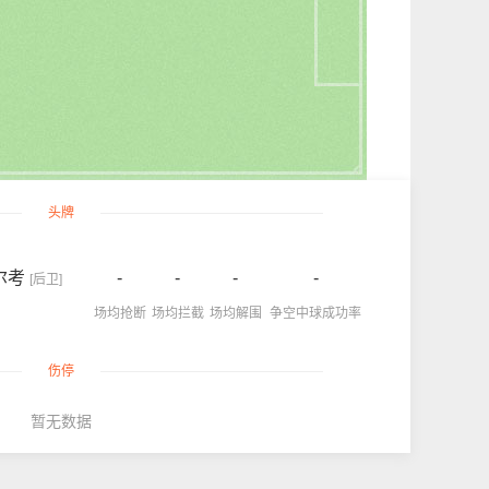
头牌
尔考
-
-
-
-
[后卫]
场均抢断
场均拦截
场均解围
争空中球成功率
伤停
暂无数据