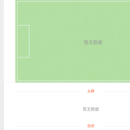
暂无数据
头牌
暂无数据
伤停