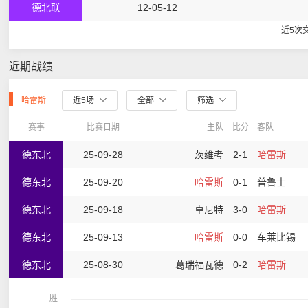
德北联
12-05-12
近5次
近期战绩
哈雷斯
近5场
全部
筛选
赛事
比赛日期
主队
比分
客队
德东北
25-09-28
茨维考
2-1
哈雷斯
德东北
25-09-20
哈雷斯
0-1
普鲁士
德东北
25-09-18
卓尼特
3-0
哈雷斯
德东北
25-09-13
哈雷斯
0-0
车莱比锡
德东北
25-08-30
葛瑞福瓦德
0-2
哈雷斯
胜