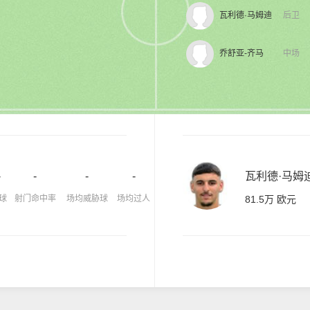
瓦利德·马姆迪
后卫
乔舒亚-齐马
中场
-
-
-
-
瓦利德·马姆
球
射门命中率
场均威胁球
场均过人
81.5万 欧元