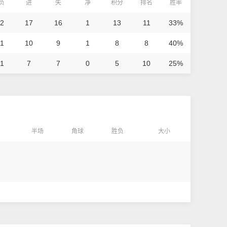
/负
进
失
净
积分
排名
胜率
 2
17
16
1
13
11
33%
 1
10
9
1
8
8
40%
 1
7
7
0
5
10
25%
半场
角球
胜负
大小