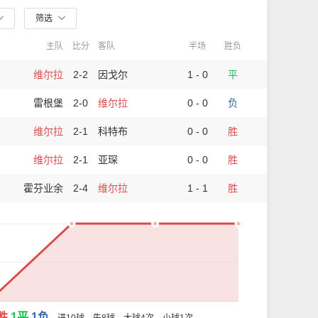
筛选
主队
比分
客队
半场
胜负
维尔拉
2-2
因戈尔
1 - 0
平
雷根堡
2-0
维尔拉
0 - 0
负
维尔拉
2-1
科特布
0 - 0
胜
维尔拉
2-1
亚琛
0 - 0
胜
霍芬业余
2-4
维尔拉
1 - 1
胜
胜
1平
1负