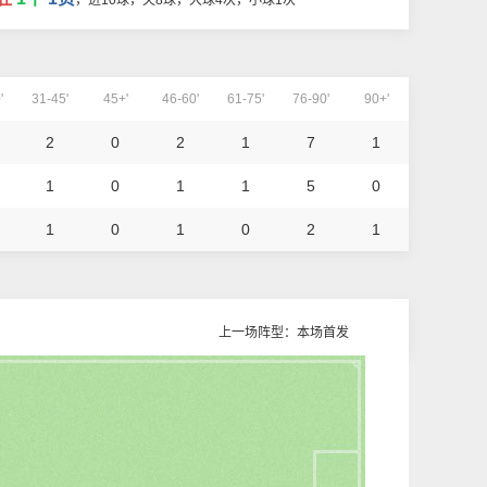
，进10球，失8球，大球4次，小球1次
'
31-45'
45+'
46-60'
61-75'
76-90'
90+'
2
0
2
1
7
1
1
0
1
1
5
0
1
0
1
0
2
1
上一场阵型：本场首发